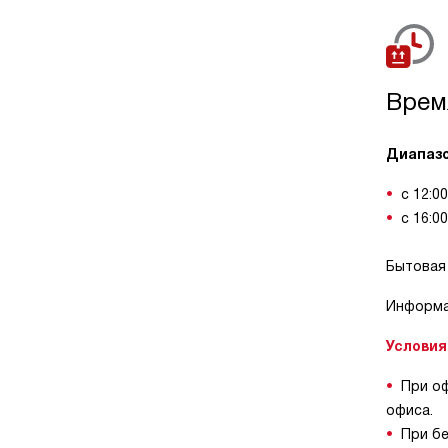
Врем
Диапазо
с 12:0
с 16:0
Бытовая 
Информа
Условия
При оф
офиса.
При бе