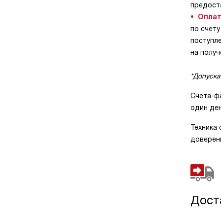
предост
Оплат
по счету
поступле
на получ
*Допускае
Счета-ф
один ден
Техника
доверенн
Дост