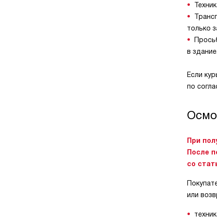
Техник
Трансп
только з
Просьб
в здание
Если кур
по согл
Осмо
При пол
После п
со стать
Покупате
или воз
техник