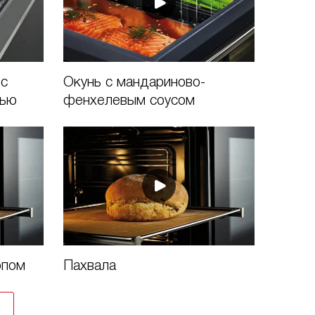
 с
Окунь с мандариново-
рью
фенхелевым соусом
опом
Пахвала