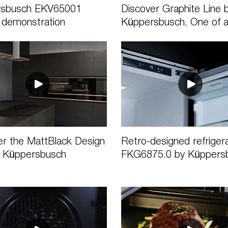
rsbusch EKV65001
Discover Graphite Line 
 demonstration
Küppersbusch, One of a
er the MattBlack Design
Retro-designed refriger
y Küppersbusch
FKG6875.0 by Küppers