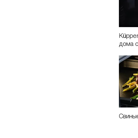
Küpper
дома с
Свины