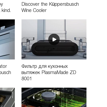
by
Discover the Küppersbusch
 kind.
Wine Cooler
ator
Фильтр для кухонных
busch
вытяжек PlasmaMade ZD
8001