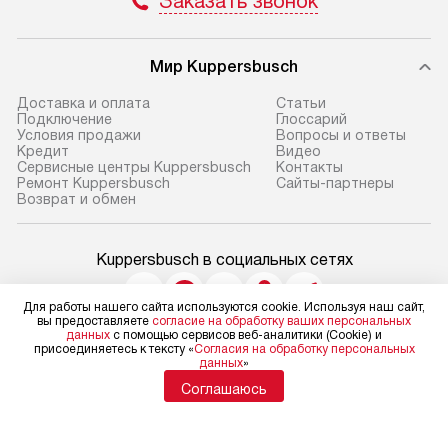
Заказать звонок
Мир Kuppersbusch
Доставка и оплата
Cтатьи
Подключение
Глоссарий
Условия продажи
Вопросы и ответы
Кредит
Видео
Сервисные центры Kuppersbusch
Контакты
Ремонт Kuppersbusch
Сайты-партнеры
Возврат и обмен
Kuppersbusch в социальных сетях
Для работы нашего сайта используются cookie. Используя наш сайт,
вы предоставляете
согласие на обработку ваших персональных
данных
с помощью сервисов веб-аналитики (Cookie) и
Для физических лиц
присоединяетесь к тексту «
Согласия на обработку персональных
shop@kuppersbusch-centre.ru
данных
»
Для юридических лиц
Соглашаюсь
business@kvalitet.company
НАПИСАТЬ РУКОВОДСТВУ