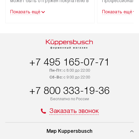
может быть отгружен покупателю в
Профессиональн
течение трех дней. Техника со
гарантия долгой
Показать ещё
Показать ещё
специальным лейблом
эксплуатации тех
доставляется бесплатно по Москве
Санкт-Петербург
и Санкт-Петербургу. Выезд за МКАД
специальным ле
и КАД оплачивается
подключается б
дополнительно. Возможна
мастера за МКА
доставка товаров по России.
за дополнительн
+7 495 165-07-71
Пн-Пт:
с 8:00 до 22:00
Сб-Вс:
с 9:00 до 22:00
+7 800 333-19-36
Бесплатно по России
Заказать звонок
Мир Kuppersbusch