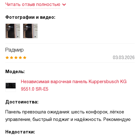
Читать отзыв полностью
аккуратная, стеклокерамика легко очищается от брызг и
пятен. Нагрев происходит мгновенно: кипяток за пару
Фотографии и видео:
минут, а поддержание температуры ровное, что экономит
время и электроэнергию. Сенсорное управление точное,
реагирует быстро, а подсветка и индикация зон читаются
хорошо даже при слабом свете. Есть функция «boost» для
Радмир
быстрого повышения мощности и возможность
03.03.2026
объединять две зоны для больших кастрюль, что
оказалось удобным при приготовлении супа на большую
Модель:
семью. Таймер помогает точно выдерживать время
Независимая варочная панель Kuppersbusch KG
приготовления, а автоматическое отключение и
9551.0 SR-E5
блокировка от детей дают спокойствие. Посуду панель
определяет корректно: маленькие и большие кастрюли
Достоинства:
распознаются без ошибок.
Панель превзошла ожидания: шесть конфорок, лёгкое
управление, быстрый поджиг и надёжность. Рекомендую
Недостатки: