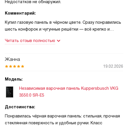
Недостатков не обнаружил.
Комментарий:
Купил газовую панель в чёрном цвете. Сразу понравились
шесть конфорок и чугунные решётки — всё крепко и
устойчиво. Однажды готовил плов на WOK-конфорке:
Читать отзыв полностью
огонь быстрый, зерно равномерно сварилось, гости
похвалили! Второй случай — утром разлил молоко,
поджиг сработал мгновенно, а газ-контроль вмешался и
Жанна
всё безопасно. Ручки просты, готовить стало быстрее и
19.02.2026
спокойнее. Ещё приятно, что есть öko-Speed — экономит
время при тушении и снижает расход газа. В выходной
Модель:
готовил блинчики на двух конфорках для детей: тесто
Независимая варочная панель Kuppersbusch VKG
подрумянилось ровно, ничего не пригорело.
3550.0 SR-E5
Достоинства:
Понравилась чёрная варочная панель: стильная, прочная
стеклянная поверхность и удобные ручки. Класс