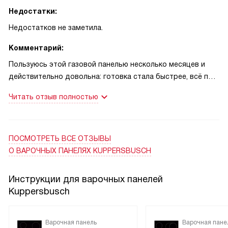
Недостатки:
Недостатков не заметила.
Комментарий:
Пользуюсь этой газовой панелью несколько месяцев и
действительно довольна: готовка стала быстрее, всё под
рукой. Однажды на даче, когда электричества не было,
Читать отзыв полностью
автоматический поджиг решил проблему — ужин был
спасён. В другой раз кот коснулся конфорки, газ-контроль
сразу перекрыл подачу, я успокоилась! Поверхность легко
моется, решётка устойчива.
ПОСМОТРЕТЬ ВСЕ ОТЗЫВЫ
О ВАРОЧНЫХ ПАНЕЛЯХ KUPPERSBUSCH
Инструкции для варочных панелей
Kuppersbusch
Варочная панель
Варочная пане