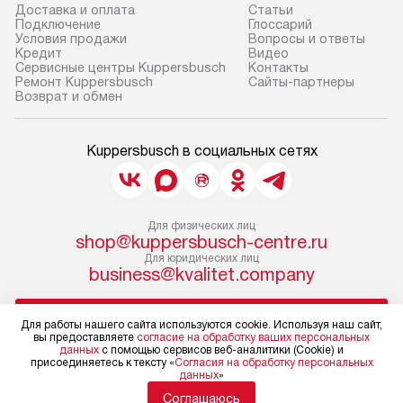
Доставка и оплата
Cтатьи
Подключение
Глоссарий
Условия продажи
Вопросы и ответы
Кредит
Видео
Сервисные центры Kuppersbusch
Контакты
Ремонт Kuppersbusch
Сайты-партнеры
Возврат и обмен
Kuppersbusch в социальных сетях
Для физических лиц
shop@kuppersbusch-centre.ru
Для юридических лиц
business@kvalitet.company
НАПИСАТЬ РУКОВОДСТВУ
Для работы нашего сайта используются cookie. Используя наш сайт,
вы предоставляете
согласие на обработку ваших персональных
данных
с помощью сервисов веб-аналитики (Cookie) и
Политика конфиденциальности
присоединяетесь к тексту «
Согласия на обработку персональных
данных
»
Условия продажи
Карта сайта
Соглашаюсь