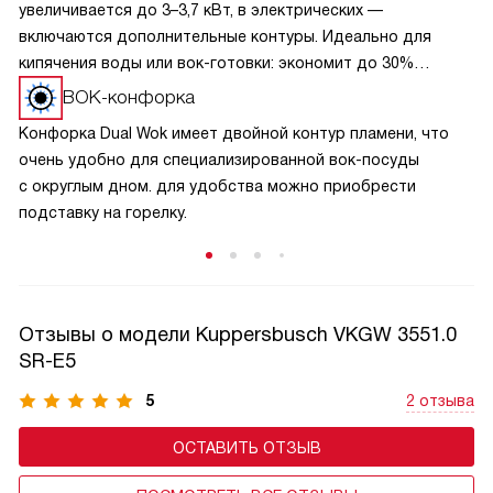
увеличивается до 3–3,7 кВт, в электрических —
включаются дополнительные контуры. Идеально для
кипячения воды или вок-готовки: экономит до 30%
времени. Важно: используйте посуду с ровным дном,
ВОК-конфорка
соответствующим диаметру зоны. Функция работает
Конфорка Dual Wok имеет двойной контур пламени, что
циклами, защищая технику от перегрева. После закипания
очень удобно для специализированной вок-посуды
переключайте на стандартный режим — это бережёт
с округлым дном. для удобства можно приобрести
энергию и сохраняет вкус блюд.
подставку на горелку.
Отзывы о модели Kuppersbusch VKGW 3551.0
SR-E5
5
2 отзыва
ОСТАВИТЬ ОТЗЫВ