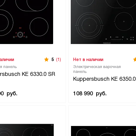
наличии
5
(1)
Нет в наличии
я панель
Электрическая варочная
панель
rsbusch KE 6330.0 SR
Kuppersbusch KE 6350.0
90
руб.
108 990
руб.