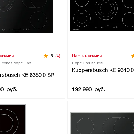
наличии
5
(4)
Нет в наличии
ческая варочная
Варочная панель
Kuppersbusch KE 9340.0
rsbusch KE 8350.0 SR
90
руб.
192 990
руб.