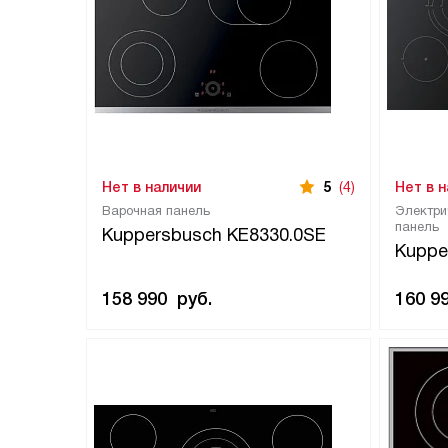
Нет в наличии
5
(4)
Нет в 
Варочная панель
Электри
панель
Kuppersbusch KE8330.0SE
Kuppe
158 990
руб.
160 9