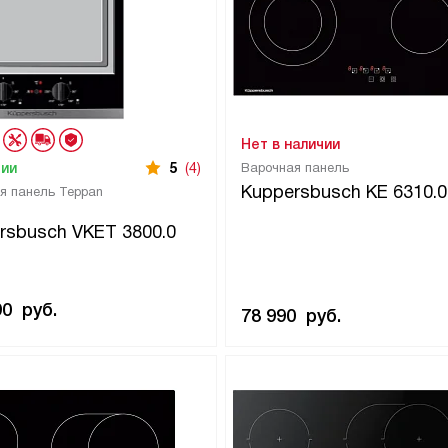
Нет в наличии
чии
5
(4)
Варочная панель
Kuppersbusch KE 6310.0
я панель Teppan
rsbusch VKET 3800.0
90
руб.
78 990
руб.