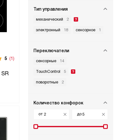
Тип управления
механический
2
электронный
18
сенсорное
1
Переключатели
5
(1)
сенсорные
14
TouchControl
5
 SR
поворотные
2
Количество конфорок
от
до