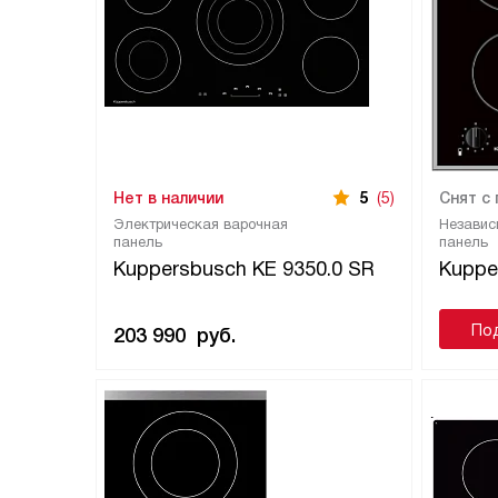
Нет в наличии
5
(5)
Снят с
Электрическая варочная
Независ
панель
панель
Kuppersbusch KE 9350.0 SR
Kuppe
По
203 990
руб.