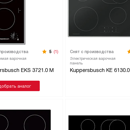
 производства
5
(1)
Снят с производства
имая варочная
Электрическая варочная
панель
rsbusch EKS 3721.0 M
Kuppersbusch KE 6130.0
добрать аналог