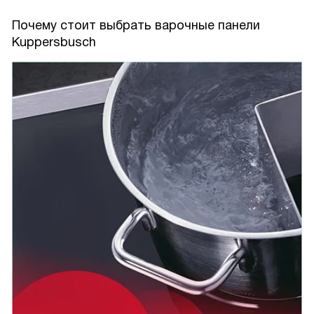
гурман точно получит удовольствие, пользуясь данным
прибором, ведь можно хорошо поэкспериментировать с
Почему стоит выбрать варочные панели
готовкой при различных температурах.
Kuppersbusch
Плита качественная, не ломается, служит долго.
Порадовало, что не пришлось часто вызывать мастера
для ремонта. Купить и сломать в первый же год готовки
на любимой даче - точно не про такой дорогой,
качественный товар как эта варка.