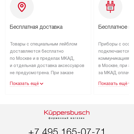
Бесплатная доставка
Бесплатное п
Товары с специальным лейблом
Приборы с особ
доставляются бесплатно
подключаются к
по Москве и в пределах МКАД,
коммуникациям 
и отдельная доставка аксессуаров
в Москве, при э
не предусмотрена. При заказе
за МКАД оплачив
бытовой техники от Kuppersbusch,
Специалисты сер
Показать ещё
Показать ещё
рекомендуем обсудить
партнера заним
с менеджером удобное время
подключением б
доставки и способ оплаты. Товары
Kuppersbusch. У
со статусом «В наличии» могут
профессиональн
быть отправлены покупателю
осуществляется
в течение трех дней. Если вам
плату, и дополни
+7 495 165-07-71
интересен товар «Под заказ»,
по монтажу опла