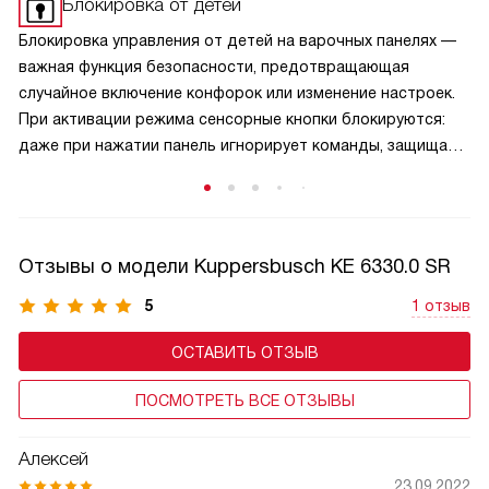
Блокировка от детей
Блокировка управления от детей на варочных панелях —
важная функция безопасности, предотвращающая
случайное включение конфорок или изменение настроек.
При активации режима сенсорные кнопки блокируются:
даже при нажатии панель игнорирует команды, защищая
малышей от ожогов и аварийных ситуаций. Активируется
защита обычно удержанием специальной кнопки,
а отключается — аналогичным способом, что исключает
случайную деактивацию. Эта функция особенно актуальна
Отзывы о модели Kuppersbusch KE 6330.0 SR
в семьях с маленькими детьми и добавляет спокойствие
при готовке.
5
1 отзыв
ОСТАВИТЬ ОТЗЫВ
ПОСМОТРЕТЬ ВСЕ ОТЗЫВЫ
Алексей
23.09.2022