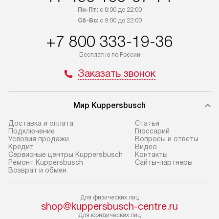
обсудите возможность его
прайсу. Сервис 
Пн-Пт:
с 8:00 до 22:00
приобретения с менеджером сайта.
гарантию 1 год 
Сб-Вс:
с 9:00 до 22:00
Товары с специальным лейблом
работы и испол
+7 800 333-19-36
доставляются бесплатно
материалы. Про
по Москве в пределах МКАД,
установление, п
Бесплатно по России
и отдельная доставка аксессуаров
и регулярное об
Заказать звонок
не предусмотрена.
обеспечивают п
и эффективную 
В оговоренный день служба
техники, предо
Мир Kuppersbusch
доставки доставит упакованный
ошибки и прежд
прибор до двери или прихожей.
Доставка и оплата
Cтатьи
Если необходимо переместить
Готовые коммун
Подключение
Глоссарий
Условия продажи
Вопросы и ответы
прибор до места установки,
предполагают, в
Кредит
Видео
пожалуйста, предварительно
от категории, на
Сервисные центры Kuppersbusch
Контакты
Ремонт Kuppersbusch
Сайты-партнеры
уточните это с менеджером.
установленной р
Возврат и обмен
За данную услугу взимается
к воде, крана и 
дополнительная плата. Важно
слива. Стандарт
Для физических лиц
учитывать, что если размеры
включает в себя:
shop@kuppersbusch-centre.ru
прибора не позволяют ему пройти
транспортировоч
Для юридических лиц