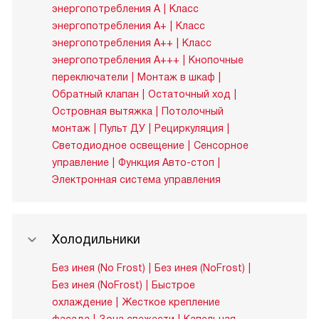
энергопотребления A
Класс
энергопотребления A+
Класс
энергопотребления A++
Класс
энергопотребления A+++
Кнопочные
переключатели
Монтаж в шкаф
Обратный клапан
Остаточный ход
Островная вытяжка
Потолочный
монтаж
Пульт ДУ
Рециркуляция
Светодиодное освещение
Сенсорное
управление
Функция Авто-стоп
Электронная система управления
Холодильники
Без инея (No Frost)
Без инея (NoFrost)
Без инея (NoFrost)
Быстрое
охлаждение
Жесткое крепление