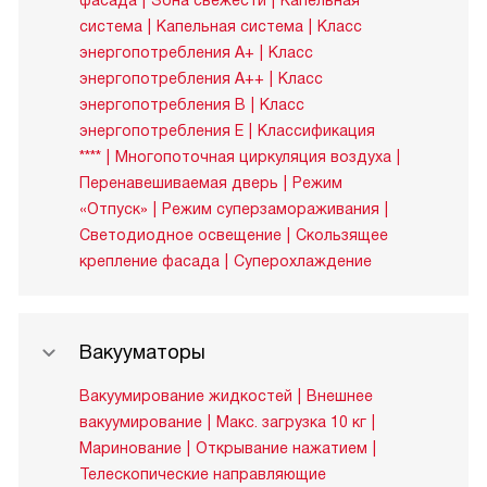
фасада
Зона свежести
Капельная
система
Капельная система
Класс
энергопотребления A+
Класс
энергопотребления A++
Класс
энергопотребления B
Класс
энергопотребления E
Классификация
****
Многопоточная циркуляция воздуха
Перенавешиваемая дверь
Режим
«Отпуск»
Режим суперзамораживания
Светодиодное освещение
Скользящее
крепление фасада
Суперохлаждение
Вакууматоры
Вакуумирование жидкостей
Внешнее
вакуумирование
Макс. загрузка 10 кг
Маринование
Открывание нажатием
Телескопические направляющие