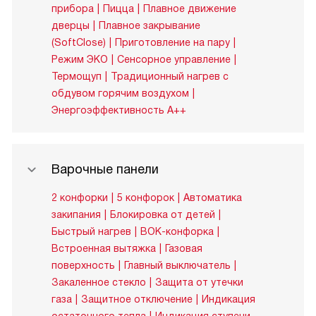
прибора
Пицца
Плавное движение
дверцы
Плавное закрывание
(SoftClose)
Приготовление на пару
Режим ЭКО
Сенсорное управление
Термощуп
Традиционный нагрев с
обдувом горячим воздухом
Энергоэффективность A++
Варочные панели
2 конфорки
5 конфорок
Автоматика
закипания
Блокировка от детей
Быстрый нагрев
ВОК-конфорка
Встроенная вытяжка
Газовая
поверхность
Главный выключатель
Закаленное стекло
Защита от утечки
газа
Защитное отключение
Индикация