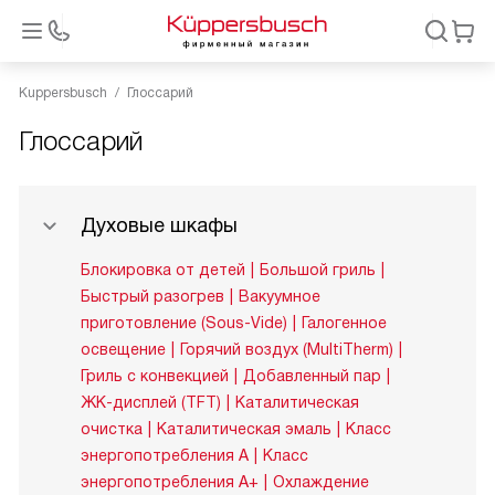
Kuppersbusch
Глоссарий
Глоссарий
Духовые шкафы
Блокировка от детей
Большой гриль
Быстрый разогрев
Вакуумное
приготовление (Sous-Vide)
Галогенное
освещение
Горячий воздух (MultiTherm)
Гриль с конвекцией
Добавленный пар
ЖК-дисплей (TFT)
Каталитическая
очистка
Каталитическая эмаль
Класс
энергопотребления A
Класс
энергопотребления A+
Охлаждение