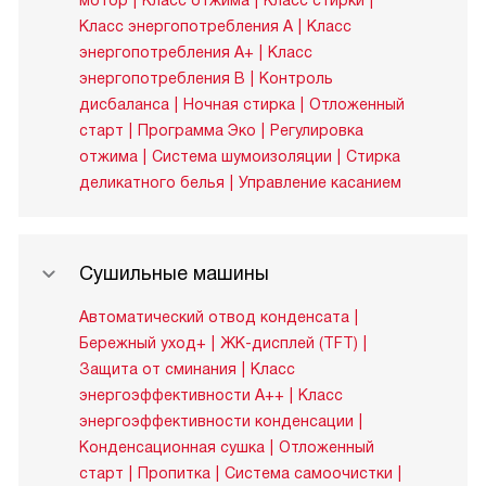
мотор
Класс отжима
Класс стирки
Класс энергопотребления A
Класс
энергопотребления A+
Класс
энергопотребления B
Контроль
дисбаланса
Ночная стирка
Отложенный
старт
Программа Эко
Регулировка
отжима
Система шумоизоляции
Стирка
деликатного белья
Управление касанием
Сушильные машины
Автоматический отвод конденсата
Бережный уход+
ЖК-дисплей (TFT)
Защита от сминания
Класс
энергоэффективности A++
Класс
энергоэффективности конденсации
Конденсационная сушка
Отложенный
старт
Пропитка
Система самоочистки