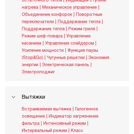
остаточного тепла
Индикация ступени
нагрева
Механическое управление
Объединение конфорок
Поворотные
переключатели
Поддержание тепла
Поддержание тепла
Режим гриля
Режим шеф-повара
Управление
касанием
Управление слайдером
Усиление мощности
Функция паузы
(Stop&Go)
Чугунные решетки
Экономия
энергии
Электрическая панель
Электроподжиг
Вытяжки
Встраиваемая вытяжка
Галогенное
освещение
Индикатор загрязнения
фильтра
Интенсивный режим
Интервальный режим
Класс