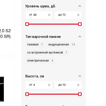
Уровень шума, дБ
от
до
.0 S2
0 SR)
Тип варочной панели
газовая
1
индукционная
14
со встроенной вытяжкой
1
электрическая
4
Высота, см
от
до