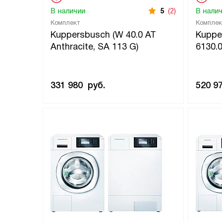
В наличии
5
(2)
В нали
Комплект
Комплек
Kuppersbusch (W 40.0 AT
Kupper
Anthracite, SA 113 G)
6130.0
331 980
руб.
520 9