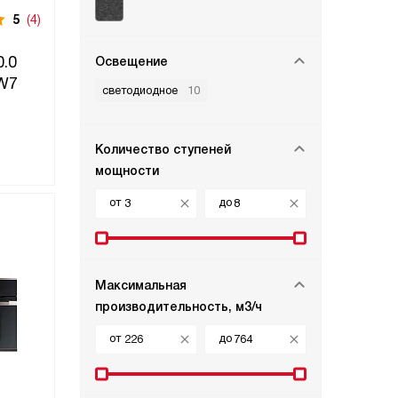
5
(4)
.0
Освещение
 W7
светодиодное
10
Количество ступеней
мощности
от
до
Максимальная
производительность, м3/ч
от
до