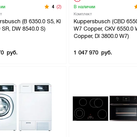
чии
4
(2)
В наличии
т
Комплект
sbusch (B 6350.0 S5, KI
Kuppersbusch (CBD 6550
 SR, DW 8540.0 S)
W7 Copper, CKV 6550.0
Copper, DI 3800.0 W7)
70
руб.
1 047 970
руб.