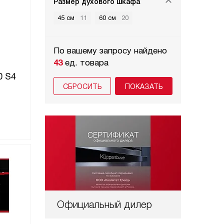
Размер духового шкафа
45 см
11
60 см
20
По вашему запросу найдено
43
ед. товара
0 S4
СБРОСИТЬ
Официальный дилер