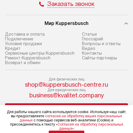
Заказать звонок
не предусмотрена.
обеспечивают п
и эффективную 
В оговоренный день служба
техники, предо
Мир Kuppersbusch
доставки доставит упакованный
ошибки и прежд
прибор до двери или прихожей.
Доставка и оплата
Cтатьи
Если необходимо переместить
Готовые коммун
Подключение
Глоссарий
Условия продажи
Вопросы и ответы
прибор до места установки,
предполагают, в
Кредит
Видео
пожалуйста, предварительно
от категории, на
Сервисные центры Kuppersbusch
Контакты
Ремонт Kuppersbusch
Сайты-партнеры
уточните это с менеджером.
установленной р
Возврат и обмен
За данную услугу взимается
к воде, крана и 
дополнительная плата. Важно
слива. Стандарт
Для физических лиц
учитывать, что если размеры
включает в себя:
shop@kuppersbusch-centre.ru
прибора не позволяют ему пройти
транспортировоч
Для юридических лиц
business@kvalitet.company
через дверной проем, сотрудники
разблокировку п
транспортной службы не могут
соединение отде
НАПИСАТЬ РУКОВОДСТВУ
демонтировать дверцы, ручки или
монтаж техники 
Для работы нашего сайта используются cookie. Используя наш сайт,
вы предоставляете
согласие на обработку ваших персональных
другие выступающие элементы, так
на место с пров
данных
с помощью сервисов веб-аналитики (Cookie) и
как это может привести к отказу
подключение к 
Политика конфиденциальности
присоединяетесь к тексту «
Согласия на обработку персональных
данных
»
Условия продажи
в гарантийном ремонте в будущем.
коммуникациям, 