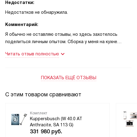
Недостатки:
Недостатков не обнаружила.
Комментарий:
Я обычно не оставляю отзывы, но здесь захотелось
поделиться личным опытом. Сборка у меня на кухне
получилась аккуратной, приборы вписались в интерьер и
Читать отзыв полностью
не выделяются громоздкостью. Главное — готовить стало
проще: утром я быстро разогреваю обед, вечером без
лишних телодвижений ставлю блюдо на режим и
ПОКАЗАТЬ ЕЩЁ ОТЗЫВЫ
занимаюсь делами. Однажды принимала гостей на ужин, и
пока я резала салат, все основные блюда уже почти были
готовы — это освободило время на разговоры и
С этим товаром сравнивают
общение, а не на беготню по кухне.
Комплект
В другой раз, после долгого рабочего дня, хотелось
Kuppersbusch (W 40.0 AT
просто поужинать быстро и без шума. Техника работала
Anthracite, SA 113 G)
тихо, меня это очень порадовало, потому что в доме
331 980
руб.