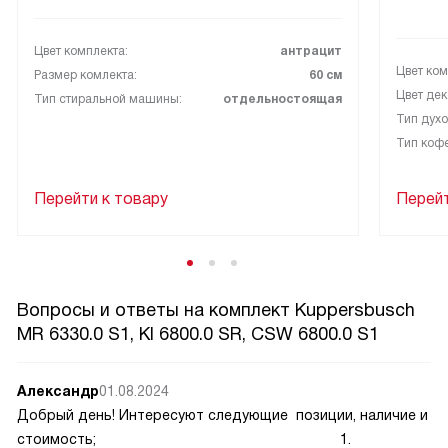
было спокойно и никто не проснулся. Уборка также не
вызвала раздражения: поверхности легко очищаются, и я
не трачу на это вечность. Панель управления понятная, я
Цвет комплекта:
антрацит
быстро освоилась и перестала заглядывать в инструкцию.
Цвет ком
Размер комлекта:
60 см
Цвет дек
Тип стиральной машины:
отдельностоящая
Мне важна надёжность, и первые месяцы она оправдала
Тип духо
ожидания: всё без сбоев, без странных звуков и
Тип коф
неожиданных ошибок. Я чаще готовлю дома и даже
пробую новые рецепты, потому что не боюсь испортить
Перейти к товару
Перейт
продукты. В общем, покупка оправдала себя — стала
частью повседневной рутины, которая приносит радость
и экономит время!
Вопросы и ответы на комплект Kuppersbusch
MR 6330.0 S1, KI 6800.0 SR, CSW 6800.0 S1
Александр
01.08.2024
Добрый день! Интересуют следующие позиции, наличие и
стоимость; 1.