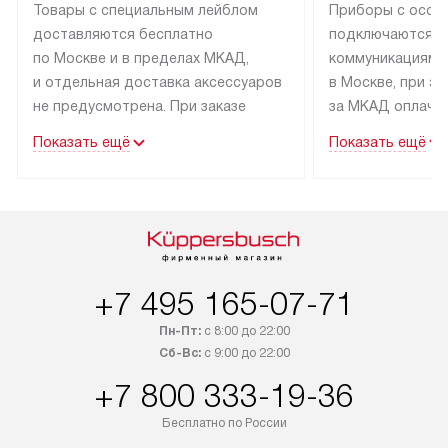
Товары с специальным лейблом
Приборы с особ
доставляются бесплатно
подключаются к
по Москве и в пределах МКАД,
коммуникациям 
и отдельная доставка аксессуаров
в Москве, при э
не предусмотрена. При заказе
за МКАД оплачив
бытовой техники от Kuppersbusch,
Специалисты сер
Показать ещё
Показать ещё
рекомендуем обсудить
партнера заним
с менеджером удобное время
подключением б
доставки и способ оплаты. Товары
Kuppersbusch. У
со статусом «В наличии» могут
профессиональн
быть отправлены покупателю
осуществляется
в течение трех дней. Если вам
плату, и дополни
+7 495 165-07-71
интересен товар «Под заказ»,
по монтажу опла
обсудите возможность его
прайсу. Сервис 
Пн-Пт:
с 8:00 до 22:00
приобретения с менеджером сайта.
гарантию 1 год 
Сб-Вс:
с 9:00 до 22:00
Товары с специальным лейблом
работы и испол
+7 800 333-19-36
доставляются бесплатно
материалы. Про
по Москве в пределах МКАД,
установление, п
Бесплатно по России
и отдельная доставка аксессуаров
и регулярное об