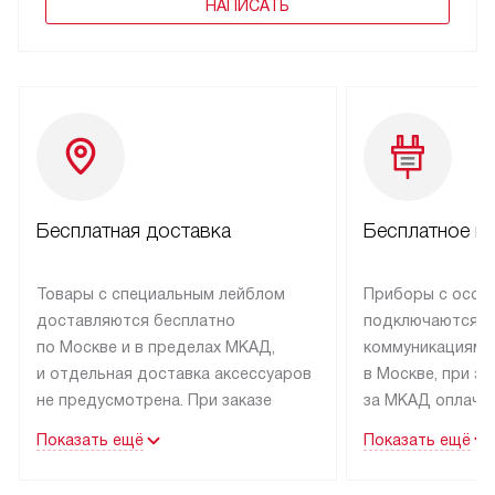
НАПИСАТЬ
Бесплатная доставка
Бесплатное п
Товары с специальным лейблом
Приборы с особ
доставляются бесплатно
подключаются к
по Москве и в пределах МКАД,
коммуникациям 
и отдельная доставка аксессуаров
в Москве, при э
не предусмотрена. При заказе
за МКАД оплачив
бытовой техники от Kuppersbusch,
Специалисты сер
Показать ещё
Показать ещё
рекомендуем обсудить
партнера заним
с менеджером удобное время
подключением б