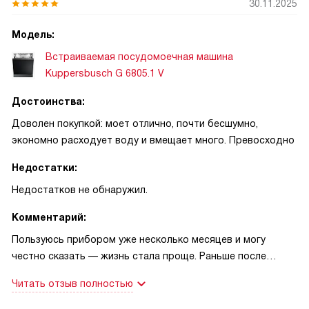
30.11.2025
Модель:
Встраиваемая посудомоечная машина
Kuppersbusch G 6805.1 V
Достоинства:
Доволен покупкой: моет отлично, почти бесшумно,
экономно расходует воду и вмещает много. Превосходно
Недостатки:
Недостатков не обнаружил.
Комментарий:
Пользуюсь прибором уже несколько месяцев и могу
честно сказать — жизнь стала проще. Раньше после
семейных ужинов я тянулся к раковине, теперь ставлю всё
Читать отзыв полностью
в машину и занимаюсь другими делами. Вместимость на
15 комплектов реально выручает: большие тарелки,