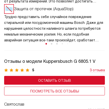
от результата измерений. Это позволяет достигать
оптимальных результатов при минимальном расходе воды
Защита от протечек (AquaStop)
и электроэнергии.
Трудно представить себе случайное повреждение
стиральной или посудомоечной машины Bosch. Даже для
нарушения целостности наливного шланга потребуются
немалые механические усилия. Но, если подобная
аварийная ситуация все-таки произойдет, сработает
система АquaStop («ВодаСтоп»): при достижении
определенного уровня воды в страховочной емкости
срабатывает поплавковый выключатель, и клапаны
Отзывы о модели Kuppersbusch G 6805.1 V
перекрывают водоснабжение агрегата.
5
3 отзыва
ОСТАВИТЬ ОТЗЫВ
ПОСМОТРЕТЬ ВСЕ ОТЗЫВЫ
Святослав