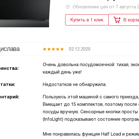
Обновление цен от
7 августа 
Купить в 1 клик
В корз
ислава
02.12.2025
Очень довольна посудомоечной: тихая, эко
инства:
каждый день уже!
татки:
Недостатков не обнаружила.
нтарий:
Пользуюсь этой машиной с самого приезда,
Вмещает до 15 комплектов, поэтому после
посуды вручную. Сенсорные кнопки просты 
(InfoLight) подсказывают состояние прогр
Мне понравилась функция Half Load и режи