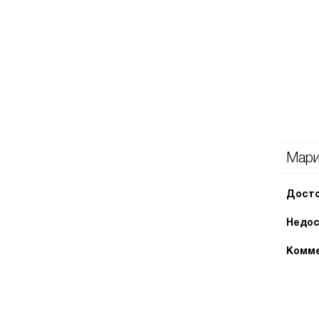
Мар
Досто
Недос
Комме