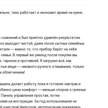
льно, тихо работает и экономит время на кухне.
 сомнений и был приятно удивлён результатом.
ьно выходит чистой, даже после сытных семейных
детали — важно то, что прибор берёт на себя
семьи. В первый же уикенд после покупки мы
 тарелок и противней. Я загрузил всё, как
истые вещи — никакого ручного отмывания, только
м облегчением!
ашина делает работу, пока я готовлю завтрак и
собенно ценю комфорт — меньше споров о грязных
 Панель управления простая, лотки
ремя на инструкции. За год использования не
й очисткой фильтров, эксплуатация показалась