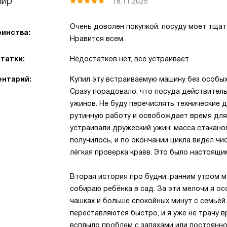
мир
18.11.2025
Очень доволен покупкой: посуду моет тщате
инства:
Нравится всем.
татки:
Недостатков нет, всё устраивает.
нтарий:
Купил эту встраиваемую машину без особых
Сразу порадовало, что посуда действител
ужинов. Не буду перечислять технические 
рутинную работу и освобождает время для 
устраивали дружеский ужин: масса стаканов,
получилось, и по окончании цикла видел ч
лёгкая проверка краёв. Это было настоящи
Вторая история про будни: ранним утром м
собираю ребёнка в сад. За эти мелочи я о
чашках и больше спокойных минут с семьёй.
переставляются быстро, и я уже не трачу в
всплыло проблем с запахами или постоянно