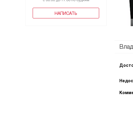
с 08:00 до 17:00 по будням
НАПИСАТЬ
Влад
Досто
Недос
Комме