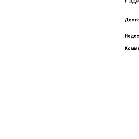
Рад
Досто
Недос
Комме