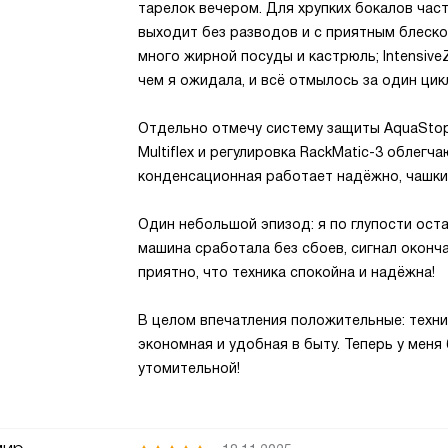
тарелок вечером. Для хрупких бокалов час
выходит без разводов и с приятным блеско
много жирной посуды и кастрюль; Intensiv
чем я ожидала, и всё отмылось за один цик
Отдельно отмечу систему защиты AquaStop
Multiflex и регулировка RackMatic-3 облег
конденсационная работает надёжно, чашки 
Один небольшой эпизод: я по глупости оста
машина сработала без сбоев, сигнал оконча
приятно, что техника спокойна и надёжна!
В целом впечатления положительные: техник
экономная и удобная в быту. Теперь у меня
утомительной!