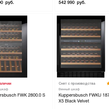
90
руб.
542 990
руб.
наличии
Снят с производства
 шкаф
Винный шкаф
rsbusch FWK 2800.0 S
Kuppersbusch FWKU 187
X5 Black Velvet