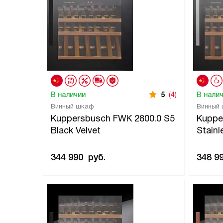
В наличии
5
(4)
В нали
Винный шкаф
Винный
Kuppersbusch FWK 2800.0 S5
Kuppe
Black Velvet
Stainl
344 990
руб.
348 9