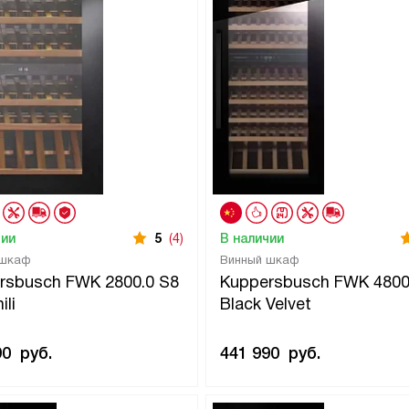
чии
5
(4)
В наличии
 шкаф
Винный шкаф
rsbusch FWK 2800.0 S8
Kuppersbusch FWK 4800
ili
Black Velvet
90
руб.
441 990
руб.