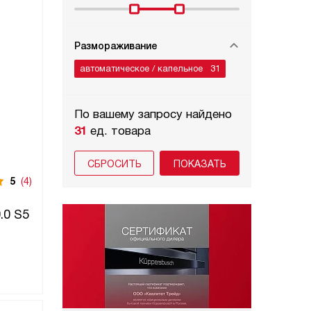
Размораживание
автоматическое / капельное
31
По вашему запросу найдено
31
ед. товара
СБРОСИТЬ
5
(4)
.0 S5