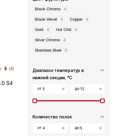
Black Chrome
4
Black Velvet
4
Copper
4
Gold
4
Hot Chili
4
Silver Chrome
4
Stainless Steel
5
5
(4)
Диапазон температур в
нижней секции, °C
.0 S4
от
до
Количество полок
от
до