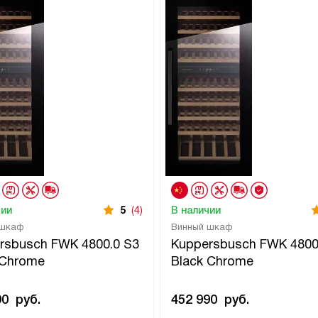
чии
5
(4)
В наличии
 шкаф
Винный шкаф
rsbusch FWK 4800.0 S3
Kuppersbusch FWK 4800
r Chrome
Black Chrome
90
руб.
452 990
руб.