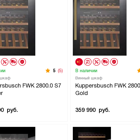
чии
5
(5)
В наличии
 шкаф
Винный шкаф
rsbusch FWK 2800.0 S7
Kuppersbusch FWK 2800
r
Gold
90
руб.
359 990
руб.