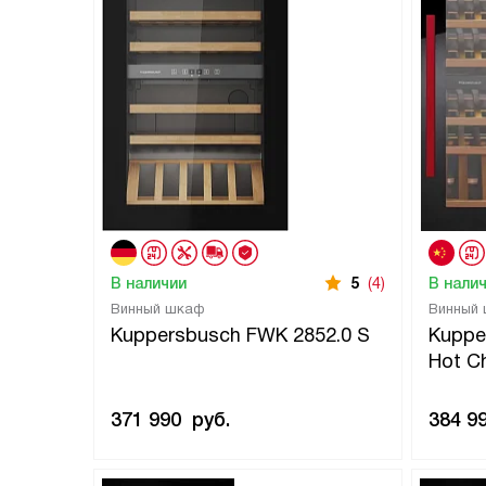
В наличии
5
(4)
В нали
Винный шкаф
Винный
Kuppersbusch FWK 2852.0 S
Kuppe
Hot Ch
371 990
руб.
384 9