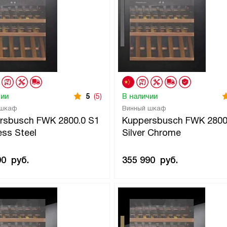
чии
5
(5)
В наличии
 шкаф
Винный шкаф
rsbusch FWK 2800.0 S1
Kuppersbusch FWK 2800
ess Steel
Silver Chrome
90
руб.
355 990
руб.