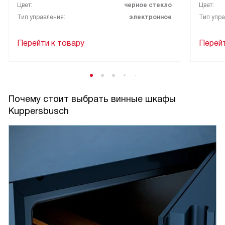
Цвет:
черное стекло
Цвет:
Тип управления:
электронное
Тип упра
Перейти к товару
Перейт
Почему стоит выбрать винные шкафы
Kuppersbusch