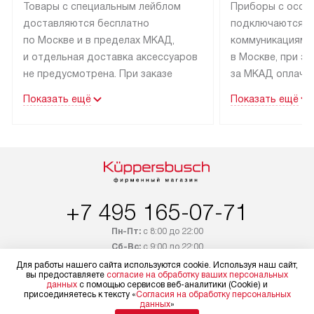
Товары с специальным лейблом
Приборы с особ
доставляются бесплатно
подключаются к
по Москве и в пределах МКАД,
коммуникациям 
и отдельная доставка аксессуаров
в Москве, при э
не предусмотрена. При заказе
за МКАД оплачив
бытовой техники от Kuppersbusch,
Специалисты сер
Показать ещё
Показать ещё
рекомендуем обсудить
партнера заним
с менеджером удобное время
подключением б
доставки и способ оплаты. Товары
Kuppersbusch. У
со статусом «В наличии» могут
профессиональн
быть отправлены покупателю
осуществляется
в течение трех дней. Если вам
плату, и дополни
+7 495 165-07-71
интересен товар «Под заказ»,
по монтажу опла
обсудите возможность его
прайсу. Сервис 
Пн-Пт:
с 8:00 до 22:00
приобретения с менеджером сайта.
гарантию 1 год 
Сб-Вс:
с 9:00 до 22:00
Товары с специальным лейблом
работы и испол
Для работы нашего сайта используются cookie. Используя наш сайт,
+7 800 333-19-36
доставляются бесплатно
материалы. Про
вы предоставляете
согласие на обработку ваших персональных
данных
с помощью сервисов веб-аналитики (Cookie) и
по Москве в пределах МКАД,
установление, п
присоединяетесь к тексту «
Согласия на обработку персональных
Бесплатно по России
данных
»
и отдельная доставка аксессуаров
и регулярное об