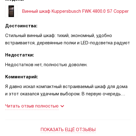
Винный шкаф Kuppersbusch FWK 4800.0 S7 Copper
Достоинства:
Стильный винный шкаф: тихий, экономный, удобно
встраивается, деревянные полки и LED-подсветка радуют
Недостатки:
Недостатков нет, полностью доволен.
Комментарий:
Я давно искал компактный встраиваемый шкаф для дома
и этот оказался удачным выбором. В первую очередь
порадил внешний вид: черное стекло с медной
Читать отзыв полностью
фурнитурой смотрится аккуратно и дорого, он органично
встал в колонну кухни и не выбивается из интерьера.
Управление простое, цифровой дисплей понятен с
ПОКАЗАТЬ ЕЩЁ ОТЗЫВЫ
первого взгляда, выставляю нужную температуру двумя