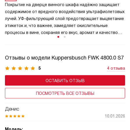
микроклимата внутри камеры. Полки часто имеют плавные
Покрытие на дверце винного шкафа надёжно защищает
направляющие и наклонную конструкцию для удобного
содержимое от вредного воздействия ультрафиолетовых
осмотра этикеток без извлечения бутылок. Кроме того,
лучей. УФ-фильтрующий слой предотвращает выцветание
дерево придаёт интерьеру шкафа благородный,
этикеток и, что важнее, замедляет окислительные
солидный вид, подчеркивая статус коллекции.
процессы в вине, сохраняя его вкус, аромат и качество
на долгие годы.
Отзывы о модели Kuppersbusch FWK 4800.0 S7
5
4 отзыва
ОСТАВИТЬ ОТЗЫВ
ПОСМОТРЕТЬ ВСЕ ОТЗЫВЫ
Денис
10.01.2026
Модель: