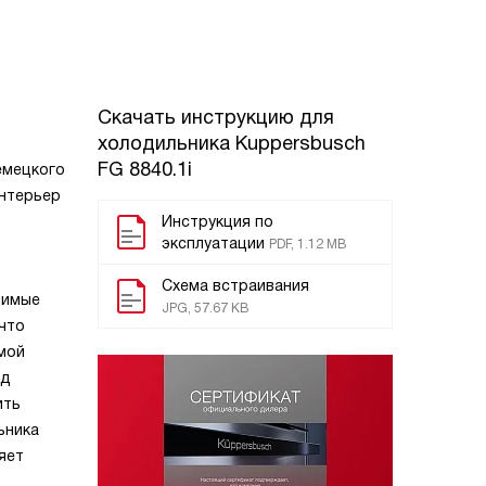
Скачать инструкцию для
холодильника
Kuppersbusch
FG 8840.1i
емецкого
интерьер
Инструкция по
эксплуатации
PDF, 1.12 MB
Схема встраивания
димые
JPG, 57.67 KB
что
мой
од
ить
ьника
яет