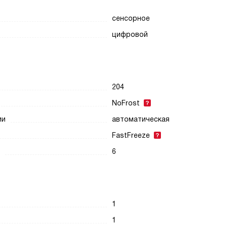
сенсорное
цифровой
204
NoFrost
ии
автоматическая
FastFreeze
6
1
1