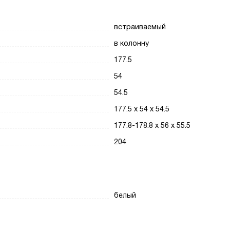
встраиваемый
в колонну
177.5
54
54.5
177.5 х 54 х 54.5
177.8-178.8 х 56 х 55.5
204
белый