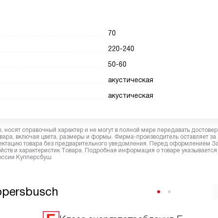
70
220-240
50-60
акустическая
акустическая
 носят справочный характер и не могут в полной мере передавать достове
вара, включая цвета, размеры и формы. Фирма-производитель оставляет за
лектацию товара без предварительного уведомления. Перед оформлением З
йств и характеристик Товара. Подробная информация о товаре указывается
России Купперсбуш
ppersbusch