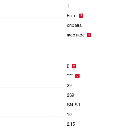
1
Есть
справа
жесткое
E
****
39
239
SN-ST
10
2.15