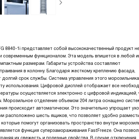
G 8840-1i представляет собой высококачественный продукт н
и современным функционалом. Эта модель впишется в любой 
омпактным размерам. Габариты устройства составляют
страивания в колонну. Благодаря жесткому креплению фасада,
 долгий срок службы. Система управления этого морозильника
оту использования. Цифровой дисплей отображает все необхо
пературы осуществляется электронно с цифровой индикацией, 
ы. Морозильное отделение объемом 204 литра оснащено систе
ния происходит автоматически. Это значительно упрощает ух
нии расположено шесть ящиков, что позволяет удобно размест
и, которые помогут организовать пространство внутри морозил
является функция суперзамораживания FastFreeze. Она позвол
аняя их свежесть и полезные свойства. В случае отключения