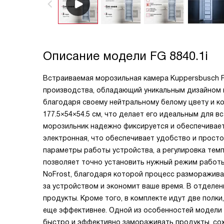
Описание модели
FG 8840.1i
Встраиваемая морозильная камера Kuppersbusch F
производства, обладающий уникальным дизайном 
благодаря своему нейтральному белому цвету и к
177.5×54×54.5 см, что делает его идеальным для в
морозильник надежно фиксируется и обеспечивает
электронная, что обеспечивает удобство и прост
параметры работы устройства, а регулировка тем
позволяет точно установить нужный режим работ
NoFrost, благодаря которой процесс разморажива
за устройством и экономит ваше время. В отделе
продукты. Кроме того, в комплекте идут две полк
еще эффективнее. Одной из особенностей модели 
быстро и эффективно замораживать продукты, сохр