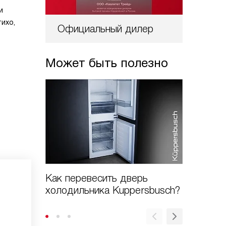
и
ихо,
Официальный дилер
Может быть полезно
Как перевесить дверь
Как пр
холодильника Kuppersbusch?
холоди