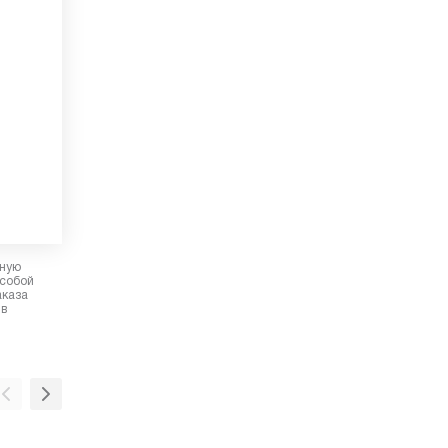
рную
 собой
аказа
 в