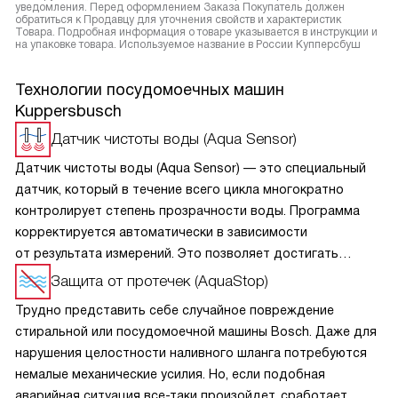
уведомления. Перед оформлением Заказа Покупатель должен
обратиться к Продавцу для уточнения свойств и характеристик
Товара. Подробная информация о товаре указывается в инструкции и
на упаковке товара. Используемое название в России Купперсбуш
Технологии посудомоечных машин
Kuppersbusch
Датчик чистоты воды (Aqua Sensor)
Датчик чистоты воды (Aqua Sensor) — это специальный
датчик, который в течение всего цикла многократно
контролирует степень прозрачности воды. Программа
корректируется автоматически в зависимости
от результата измерений. Это позволяет достигать
оптимальных результатов при минимальном расходе воды
Защита от протечек (AquaStop)
и электроэнергии.
Трудно представить себе случайное повреждение
стиральной или посудомоечной машины Bosch. Даже для
нарушения целостности наливного шланга потребуются
немалые механические усилия. Но, если подобная
аварийная ситуация все-таки произойдет, сработает