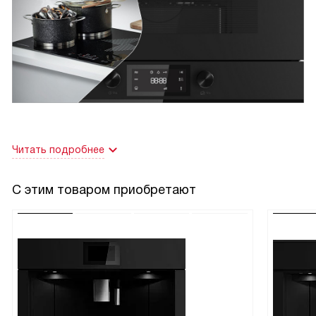
гриль и микроволны — получилось равномерно и не
пересушено! Дисплей читается хорошо, управление
электронное простое, есть быстрый разогрев и таймер —
пользоваться удобно. Блокировка от детей и
охлаждающая система дают ощущение надежности при
интенсивном использовании.
Небольшая история: как-то вечером пришли друзья
неожидано голодные, а в морозилке были только
Читать подробнее
замороженные пельмени. Разморозка сработала так, что
тесто не расплылося, начинка равномерно оттаяла, и
С этим товаром приобретают
через 10 минут у нас уже было горячее угощение. Еще
случай — готовил тосты с сыром и ветчиной: без длинной
подготовки, включил сочетание гриля и микроволн, и
корочка получилась хрустящая, а начинка расплавилась
внутри — все ели с удовольствием!
Единственное, к чему надо привыкнуть — правая рука
иногда тянется к привычным механическим кнопкам, но