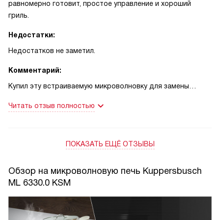
равномерно готовит, простое управление и хороший
гриль.
Недостатки:
Недостатков не заметил.
Комментарий:
Купил эту встраиваемую микроволновку для замены
старой, и с первых дней понял — это другое качество.
Читать отзыв полностью
Печь реально быстро разогревает и не оставляет
холодных зон, что особенно заметно при разогреве супов
и каш. Инверторная технология делает прогрев более
ПОКАЗАТЬ ЕЩЁ ОТЗЫВЫ
плавным, блюда не пересыхают. Внутри нержавеющая
сталь с керамическим дном — чистится легко, следы от
жира снимаются за пару минут, а внешний матовый черный
Обзор на микроволновую печь Kuppersbusch
стеклянный фасад смотрится сдержанно и не маркий.
ML 6330.0 KSM
Отдельно отмечу гриль: у меня получилось быстро
сделать хрустящую корочку на куриных голенях, сочетая