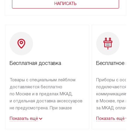
НАПИСАТЬ
Бесплатная доставка
Бесплатное п
Товары с специальным лейблом
Приборы с особ
доставляются бесплатно
подключаются к
по Москве и в пределах МКАД,
коммуникациям 
и отдельная доставка аксессуаров
в Москве, при э
не предусмотрена. При заказе
за МКАД оплачив
бытовой техники от Kuppersbusch,
Специалисты сер
Показать ещё
Показать ещё
рекомендуем обсудить
партнера заним
с менеджером удобное время
подключением б