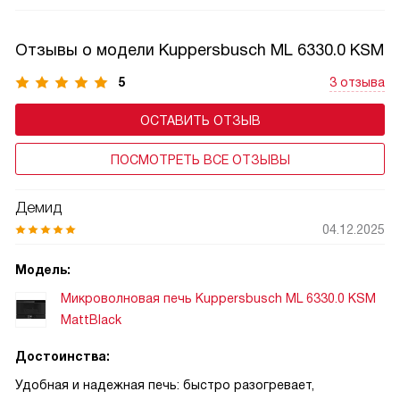
и выбранные программы в удобном графическом
формате. TFT-панель упрощает навигацию по функциям,
Отзывы о модели Kuppersbusch ML 6330.0 KSM
делает управление интуитивным даже для новичков
и добавляет технике премиальный вид. В моделях
5
3 отзыва
с автоматическими программами дисплей может
ОСТАВИТЬ ОТЗЫВ
показывать подсказки, этапы приготовления.
ПОСМОТРЕТЬ ВСЕ ОТЗЫВЫ
Демид
04.12.2025
Модель:
Микроволновая печь Kuppersbusch ML 6330.0 KSM
MattBlack
Достоинства:
Удобная и надежная печь: быстро разогревает,