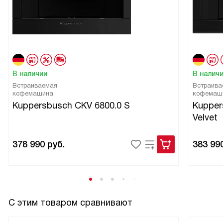
TFT-дисплей интуитивно понятен. Встраивание прошло
без проблем, дверца открывается удобно, есть кнопка
открытия. Вес и прочность конструкции дают
уверенность, что аппарат прослужит долго. В целом,
доволен покупкой — удобная, функциональная и
практичная печь, которая реально экономит время на
В наличии
В налич
кухне и даёт хороший результат при готовке!
Встраиваемая
Встраива
кофемашина
кофемаш
Kuppersbusch CKV 6800.0 S
Kupper
Velvet
378 990
руб.
383 99
С этим товаром сравнивают