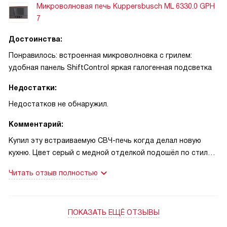
Микроволновая печь Kuppersbusch ML 6330.0 GPH
7
Достоинства:
Понравилось: встроенная микроволновка с грилем:
удобная панель ShiftControl яркая галогенная подсветка
Недостатки:
Недостатков не обнаружил.
Комментарий:
Купил эту встраиваемую СВЧ-печь когда делал новую
кухню. Цвет серый с медной отделкой подошёл по стилю
и не бросается в глаза. Первые недели оценил управление:
Читать отзыв полностью
панель ShiftControl и читаемый TFT-дисплей реально
упрощают выбор программы. Быстрый разогрев и
функция «гриль + микроволны» позволяют и разогреть
ПОКАЗАТЬ ЕЩЁ ОТЗЫВЫ
суп, и подрумянить корочку на запеканке без переходов
между режимами. Камера на 22 литра вмещает тарелку и