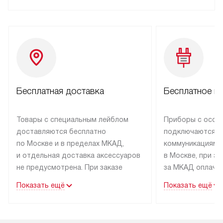
Бесплатная доставка
Бесплатное п
Товары с специальным лейблом
Приборы с особ
доставляются бесплатно
подключаются к
по Москве и в пределах МКАД,
коммуникациям 
и отдельная доставка аксессуаров
в Москве, при э
не предусмотрена. При заказе
за МКАД оплачив
бытовой техники от Kuppersbusch,
Специалисты сер
Показать ещё
Показать ещё
рекомендуем обсудить
партнера заним
с менеджером удобное время
подключением б
доставки и способ оплаты. Товары
Kuppersbusch. У