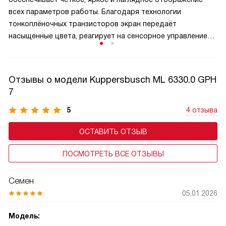
всех параметров работы. Благодаря технологии
тонкоплёночных транзисторов экран передаёт
насыщенные цвета, реагирует на сенсорное управление
и отображает меню, таймер, уровень мощности
и выбранные программы в удобном графическом
формате. TFT-панель упрощает навигацию по функциям,
Отзывы о модели Kuppersbusch ML 6330.0 GPH
делает управление интуитивным даже для новичков
7
и добавляет технике премиальный вид. В моделях
с автоматическими программами дисплей может
5
4 отзыва
показывать подсказки, этапы приготовления.
ОСТАВИТЬ ОТЗЫВ
ПОСМОТРЕТЬ ВСЕ ОТЗЫВЫ
Семен
05.01.2026
Модель: