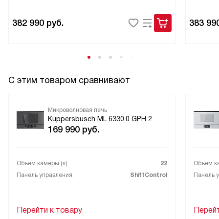
решётка для гриля — пригодилась сразу.
382 990
руб.
383 99
В целом техника даёт то, что обещает: простая в
управлении, надёжная в повседневной работе и
экономящая время. Рекомендую тем, кто ценит удобство
в эксплуатации и аккуратный внешний вид.
С этим товаром сравнивают
Микроволновая печь
Kuppersbusch ML 6330.0 GPH 2
169 990
руб.
Объем камеры (л):
22
Объем ка
Панель управления:
ShiftControl
Панель у
Перейти к товару
Перейт