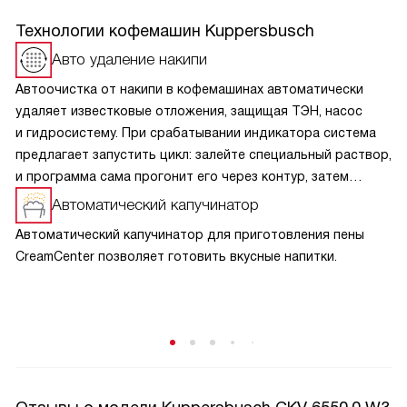
Технологии кофемашин Kuppersbusch
Авто удаление накипи
Автоочистка от накипи в кофемашинах автоматически
удаляет известковые отложения, защищая ТЭН, насос
и гидросистему. При срабатывании индикатора система
предлагает запустить цикл: залейте специальный раствор,
и программа сама прогонит его через контур, затем
выполнит промывку водой. Это предотвращает перегрев,
Автоматический капучинатор
сохраняет вкус кофе и продлевает срок службы.
Автоматический капучинатор для приготовления пены
Используйте только оригинальные средства, следуйте
CreamCenter позволяет готовить вкусные напитки.
инструкции и не игнорируйте напоминания — регулярная
автоочистка гарантирует стабильную работу и идеальное
качество напитков.