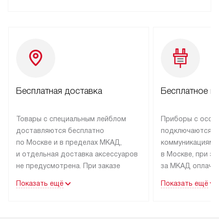
Бесплатная доставка
Бесплатное п
Товары с специальным лейблом
Приборы с особ
доставляются бесплатно
подключаются к
по Москве и в пределах МКАД,
коммуникациям 
и отдельная доставка аксессуаров
в Москве, при э
не предусмотрена. При заказе
за МКАД оплачив
бытовой техники от Kuppersbusch,
Специалисты сер
Показать ещё
Показать ещё
рекомендуем обсудить
партнера заним
с менеджером удобное время
подключением б
доставки и способ оплаты. Товары
Kuppersbusch. У