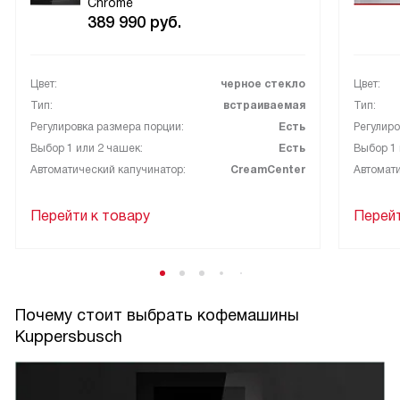
Chrome
389 990
руб.
Цвет:
черное стекло
Цвет:
Тип:
встраиваемая
Тип:
Регулировка размера порции:
Есть
Регулиро
Выбор 1 или 2 чашек:
Есть
Выбор 1 
Автоматический капучинатор:
CreamCenter
Автомати
Перейти к товару
Перейт
Почему стоит выбрать кофемашины
Kuppersbusch