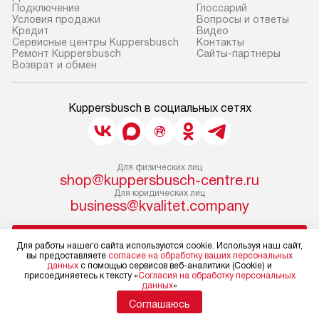
Подключение
Глоссарий
Условия продажи
Вопросы и ответы
Кредит
Видео
Сервисные центры Kuppersbusch
Контакты
Ремонт Kuppersbusch
Сайты-партнеры
Возврат и обмен
Kuppersbusch в социальных сетях
Для физических лиц
shop@kuppersbusch-centre.ru
Для юридических лиц
business@kvalitet.company
НАПИСАТЬ РУКОВОДСТВУ
Для работы нашего сайта используются cookie. Используя наш сайт,
вы предоставляете
согласие на обработку ваших персональных
данных
с помощью сервисов веб-аналитики (Cookie) и
Политика конфиденциальности
присоединяетесь к тексту «
Согласия на обработку персональных
данных
»
Условия продажи
Карта сайта
Соглашаюсь
© 2004 – 2026 Магазин Kuppersbusch «Kvalitet Trade, LLC»