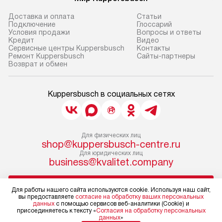
Доставка и оплата
Cтатьи
Подключение
Глоссарий
Условия продажи
Вопросы и ответы
Кредит
Видео
Сервисные центры Kuppersbusch
Контакты
Ремонт Kuppersbusch
Сайты-партнеры
Возврат и обмен
Kuppersbusch в социальных сетях
Для физических лиц
shop@kuppersbusch-centre.ru
Для юридических лиц
business@kvalitet.company
НАПИСАТЬ РУКОВОДСТВУ
Для работы нашего сайта используются cookie. Используя наш сайт,
вы предоставляете
согласие на обработку ваших персональных
данных
с помощью сервисов веб-аналитики (Cookie) и
Политика конфиденциальности
присоединяетесь к тексту «
Согласия на обработку персональных
данных
»
Условия продажи