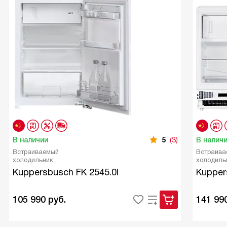
В наличии
5
(3)
В налич
Встраиваемый
Встраива
холодильник
холодиль
Kuppersbusch FK 2545.0i
Kupper
105 990
руб.
141 99