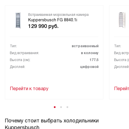
Встраиваемая морозильная камера
Kuppersbusch FG 8840.1i
129 990
руб.
Тип:
встраиваемый
Тип:
Вид встраивания:
в колонну
Вид встр
Высота (см):
177.5
Высота (
Дисплей:
цифровой
Дисплей
Перейти к товару
Перейт
Почему стоит выбрать холодильники
Kuppersbusch