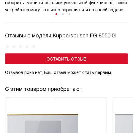
габариты, мобильность или уникальный функционал. Такие
устройства могут отлично справляться со своей задачей
в дачных домиках, гостиницах или как дополнительный
холодильник в быту. Несмотря на более высокое
потребление энергии по сравнению с классами A+,
Отзывы о модели Kuppersbusch FG 8550.0I
A++ и A+++, они предлагают простоту управления,
надёжность и доступную цену.
ОСТАВИТЬ ОТЗЫВ
Отзывов пока нет, Ваш отзыв может стать первым.
С этим товаром приобретают