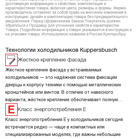
достоверную информацию о свойствах, комплектации и
характеристиках товара, включая цвета, размеры и формы. Фирма-
производитель оставляет за собой право на внесение изменений в
конструкцию, дизайн и комплектацию товара без предварительного
уведомления. Перед оформлением Заказа Покупатель должен
обратиться к Продавцу для уточнения свойств и характеристик
Товара. Подробная информация о товаре указывается в инструкции и
на упаковке товара. Используемое название в России Купперсбуш
Технологии холодильников Kuppersbusch
Жесткое крепление фасада
Жёсткое крепление фасада у встраиваемых
холодильников — это надёжная система фиксации
дверцы к корпусу техники с помощью металлических
кронштейнов или винтов. В отличие от навесного
варианта, жёсткое крепление обеспечивает полную
синхронность открывания: фасад и дверца холодильника
Класс энергопотребления E
двигаются как единое целое, что повышает удобство
Класс энергопотребления E у холодильников сегодня
и долговечность. Такая конструкция выдерживает
встречается редко — чаще в компактных или
больший вес, исключает провисание со временем
специализированных моделях, где важны небольшие
и идеально вписывается в кухонный гарнитур без зазоров.