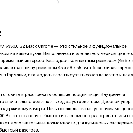
2
M 6330.0 S2 Black Chrome — это стильное и функциональное
ком на вашей кухне. Выполненная в элегантном черном цвете 
временный интерьер. Благодаря компактным размерам (45.5 х 5
траивается в нишу размером 45 х 56 х 55 см, обеспечивая гармо
я в Германии, эта модель гарантирует высокое качество и над
 готовить и разогревать большие порции пищи. Внутренняя
что значительно облегчает уход за устройством. Дверной упор
к содержимому камеры. Печь оснащена пятью уровнями мощнос
00 Вт, что позволяет быстро и равномерно разогревать или го
вает дополнительные возможности для кулинарных экспериме
 быстрый разогрев.