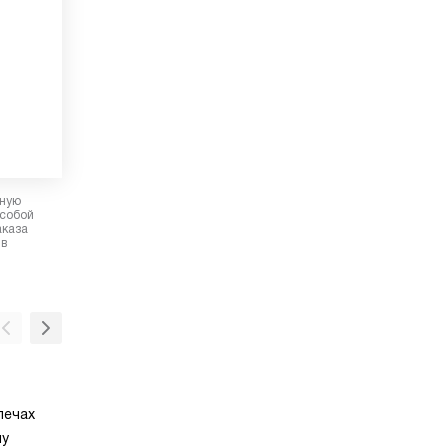
рную
 собой
аказа
 в
Электронный программатор
печах
С помощью электронного программатора 
чу
легко и просто настроить все требуемые ф