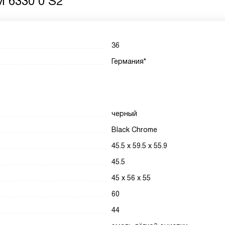
 6330 0 S2
36
Германия*
черный
Black Chrome
45.5 х 59.5 х 55.9
45.5
45 х 56 х 55
60
44