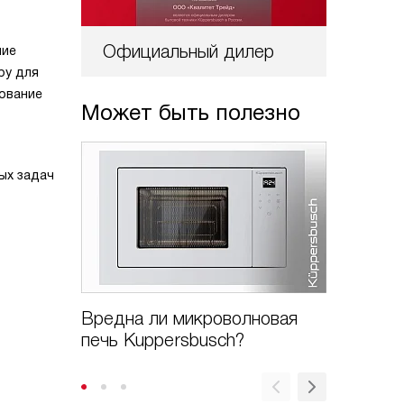
Официальный дилер
ние
ру для
зование
Может быть полезно
ых задач
Вредна ли микроволновая
Как поч
печь Kuppersbusch?
микров
Kupper