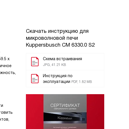
Скачать инструкцию для
микроволновой печи
Kuppersbusch CM 6330.0 S2
с
9.5 х
Схема встраивания
JPG, 41.21 KB
ничное
ежность,
Инструкция по
эксплуатации
PDF, 1.82 MB
ти
товить
нтов,