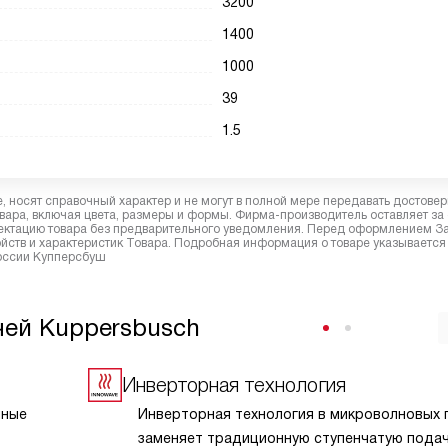
3200
1400
1000
39
1.5
 носят справочный характер и не могут в полной мере передавать достове
вара, включая цвета, размеры и формы. Фирма-производитель оставляет за
лектацию товара без предварительного уведомления. Перед оформлением З
йств и характеристик Товара. Подробная информация о товаре указывается
России Купперсбуш
чей Kuppersbusch
Инверторная технология
нные
Инверторная технология в микроволновых 
заменяет традиционную ступенчатую пода