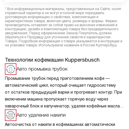
* Все информационные материалы, представленные на Сайте, носят
справочный характер и не могут в полной мере передавать
достоверную информацию о свойствах, комплектации и
характеристиках товара, включая цвета, размеры и формы. Фирма-
производитель оставляет за собой право на внесение изменений в
конструкцию, дизайн и комплектацию товара без предварительного
уведомления. Перед оформлением Заказа Покупатель должен
обратиться к Продавцу для уточнения свойств и характеристик
Товара. Подробная информация о товаре указывается в инструкции и
на упаковке товара. Используемое название в России Купперсбуш
Технологии кофемашин Kuppersbusch
Авто промывка трубок
Промывание трубок перед приготовлением кофе —
автоматический цикл, который очищает гидросистему
от остатков предыдущей варки и прогревает контур. При
включении машина пропускает горячую воду через
заварочный блок и капучинатор, удаляя кофейные масла
и накипь. Это гарантирует чистый вкус без посторонних
Авто удаление накипи
примесей, стабильную температуру экстракции и гигиену.
Автоочистка от накипи в кофемашинах автоматически
Функция запускается автоматически или вручную,