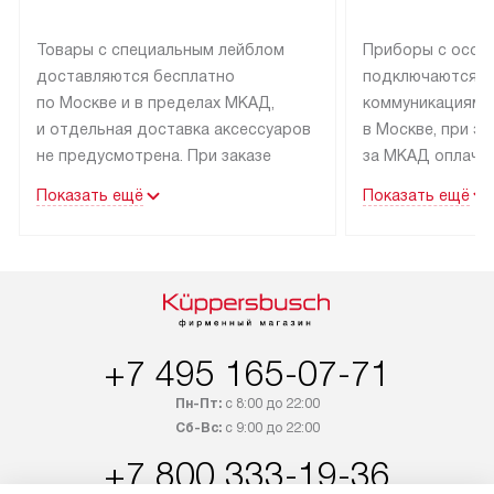
Товары с специальным лейблом
Приборы с особ
доставляются бесплатно
подключаются к
по Москве и в пределах МКАД,
коммуникациям 
и отдельная доставка аксессуаров
в Москве, при э
не предусмотрена. При заказе
за МКАД оплачив
бытовой техники от Kuppersbusch,
Специалисты сер
Показать ещё
Показать ещё
рекомендуем обсудить
партнера заним
с менеджером удобное время
подключением б
доставки и способ оплаты. Товары
Kuppersbusch. У
со статусом «В наличии» могут
профессиональн
быть отправлены покупателю
осуществляется
в течение трех дней. Если вам
плату, и дополни
+7 495 165-07-71
интересен товар «Под заказ»,
по монтажу опла
обсудите возможность его
прайсу. Сервис 
Пн-Пт:
с 8:00 до 22:00
приобретения с менеджером сайта.
гарантию 1 год 
Сб-Вс:
с 9:00 до 22:00
Товары с специальным лейблом
работы и испол
+7 800 333-19-36
доставляются бесплатно
материалы. Про