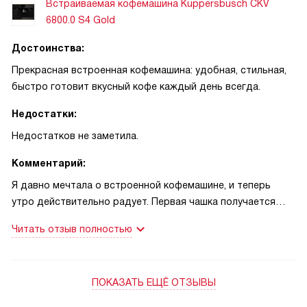
Встраиваемая кофемашина Kuppersbusch CKV
6800.0 S4 Gold
Достоинства:
Прекрасная встроенная кофемашина: удобная, стильная,
быстро готовит вкусный кофе каждый день всегда.
Недостатки:
Недостатков не заметила.
Комментарий:
Я давно мечтала о встроенной кофемашине, и теперь
утро действительно радует. Первая чашка получается
насыщенной, с приятной пенкой — вкус не меняется даже
Читать отзыв полностью
если спешу. Я была в восторге! Один раз вечером
готовила наперед для сына, который готовился к
экзамену. Нужен был очень крепкий эспрессо, и функция
ПОКАЗАТЬ ЕЩЁ ОТЗЫВЫ
двойной крепости помогла получить нужный заряд
бодрости без горечи. Утром он сказал, что это лучше, чем