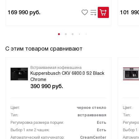
каждый день. Он стал частью ритуала, который
169 990
руб.
101 99
поднимает настроение! Рекомендую как тем, кто любит
экспериментировать с напитками, так и тем, кто ценит
простоту в уходе!
С этим товаром сравнивают
Встраиваемая кофемашина
Kuppersbusch CKV 6800.0 S2 Black
Chrome
390 990
руб.
Цвет:
черное стекло
Цвет:
Тип:
встраиваемая
Тип:
Регулировка размера порции:
Есть
Регулиро
Выбор 1 или 2 чашек:
Есть
Выбор 1 
Автоматический капучинатор:
CreamCenter
Автомати