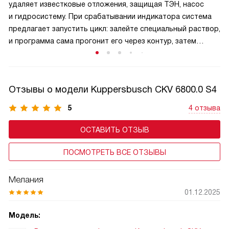
удаляет известковые отложения, защищая ТЭН, насос
занимает несколько секунд.
и гидросистему. При срабатывании индикатора система
предлагает запустить цикл: залейте специальный раствор,
и программа сама прогонит его через контур, затем
выполнит промывку водой. Это предотвращает перегрев,
сохраняет вкус кофе и продлевает срок службы.
Используйте только оригинальные средства, следуйте
Отзывы о модели Kuppersbusch CKV 6800.0 S4
инструкции и не игнорируйте напоминания — регулярная
автоочистка гарантирует стабильную работу и идеальное
5
4 отзыва
качество напитков.
ОСТАВИТЬ ОТЗЫВ
ПОСМОТРЕТЬ ВСЕ ОТЗЫВЫ
Мелания
01.12.2025
Модель: