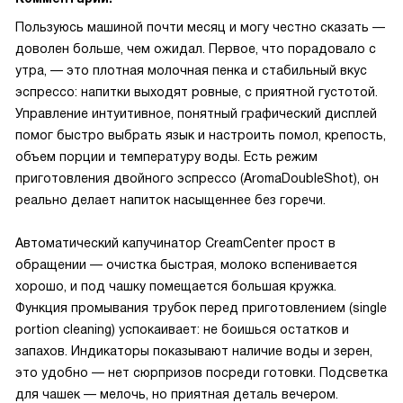
Пользуюсь машиной почти месяц и могу честно сказать —
доволен больше, чем ожидал. Первое, что порадовало с
утра, — это плотная молочная пенка и стабильный вкус
эспрессо: напитки выходят ровные, с приятной густотой.
Управление интуитивное, понятный графический дисплей
помог быстро выбрать язык и настроить помол, крепость,
объем порции и температуру воды. Есть режим
приготовления двойного эспрессо (AromaDoubleShot), он
реально делает напиток насыщеннее без горечи.
Автоматический капучинатор CreamCenter прост в
обращении — очистка быстрая, молоко вспенивается
хорошо, и под чашку помещается большая кружка.
Функция промывания трубок перед приготовлением (single
portion cleaning) успокаивает: не боишься остатков и
запахов. Индикаторы показывают наличие воды и зерен,
это удобно — нет сюрпризов посреди готовки. Подсветка
для чашек — мелочь, но приятная деталь вечером.