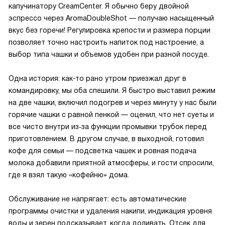
капучинатору CreamCenter. Я обычно беру двойной
эспрессо через AromaDoubleShot — получаю насыщенный
вкус без горечи! Регулировка крепости и размера порции
позволяет точно настроить напиток под настроение, а
выбор типа чашки и объемов удобен при разной посуде.
Одна история: как-то рано утром приезжал друг в
командировку, мы оба спешили. Я быстро выставил режим
на две чашки, включил подогрев и через минуту у нас были
горячие чашки с равной пенкой — оценил, что нет суеты и
все чисто внутри из‑за функции промывки трубок перед
приготовлением. В другом случае, в выходной, готовил
кофе для семьи — подсветка чашек и ровная подача
молока добавили приятной атмосферы, и гости спросили,
где я взял такую «кофейню» дома.
Обслуживание не напрягает: есть автоматические
программы очистки и удаления накипи, индикация уровня
воды и зерен подсказывает, когда доливать. Отсек для