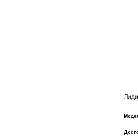
Лиди
Модел
Досто