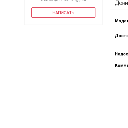
с 08:00 до 17:00 по будням
Дени
НАПИСАТЬ
Модел
Досто
Недос
Комме