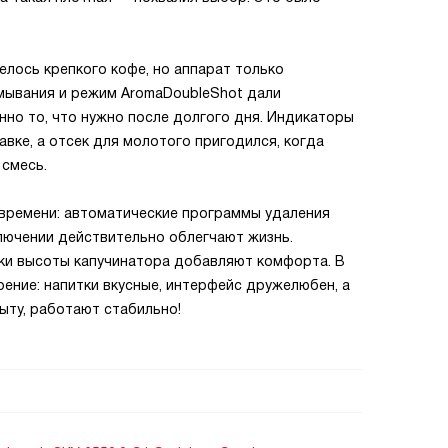
елось крепкого кофе, но аппарат только
мывания и режим AromaDoubleShot дали
нно то, что нужно после долгого дня. Индикаторы
вке, а отсек для молотого пригодился, когда
 смесь.
 времени: автоматические программы удаления
лючении действительно облегчают жизнь.
ки высоты капучинатора добавляют комфорта. В
ение: напитки вкусные, интерфейс дружелюбен, а
ыту, работают стабильно!