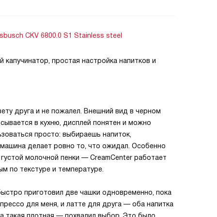
usch CKV 6800.0 S1 Stainless steel
й капучинатор, простая настройка напитков и
ету друга и не пожалел. Внешний вид в черном
исывается в кухню, дисплей понятен и можно
ьзоваться просто: выбираешь напиток,
 машина делает ровно то, что ожидал. Особенно
 густой молочной пенки — CreamCenter работает
ым по текстуре и температуре.
 быстро приготовил две чашки одновременно, пока
спрессо для меня, и латте для друга — оба напитка
ка такая плотная — похвалил выбор. Это было