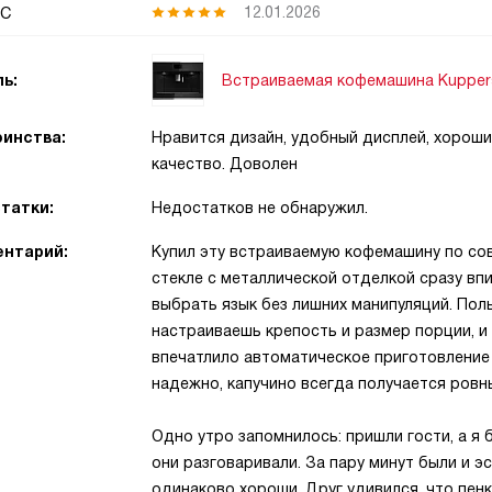
с
12.01.2026
Встраиваемая кофемашина Kuppersb
ь:
инства:
Нравится дизайн, удобный дисплей, хороши
качество. Доволен
татки:
Недостатков не обнаружил.
нтарий:
Купил эту встраиваемую кофемашину по сов
стекле с металлической отделкой сразу вп
выбрать язык без лишних манипуляций. Пол
настраиваешь крепость и размер порции, и
впечатлило автоматическое приготовление
надежно, капучино всегда получается ровн
Одно утро запомнилось: пришли гости, а я
они разговаривали. За пару минут были и э
одинаково хороши. Друг удивился, что пен