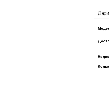
Дари
Модел
Досто
Недос
Комме