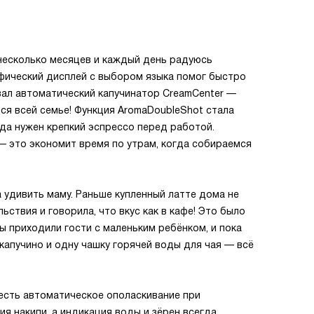
несколько месяцев и каждый день радуюсь
фический дисплей с выбором языка помог быстро
вал автоматический капучинатор CreamCenter —
тся всей семье! Функция AromaDoubleShot стала
гда нужен крепкий эспрессо перед работой.
 это экономит время по утрам, когда собираемся
а удивить маму. Раньше купленный латте дома не
ьствия и говорила, что вкус как в кафе! Это было
ы приходили гости с маленьким ребёнком, и пока
капучино и одну чашку горячей воды для чая — всё
 есть автоматическое ополаскивание при
я накипи, а индикация воды и зёрен всегда