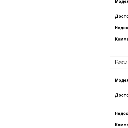
Модел
Досто
Недос
Комме
Васи
Модел
Досто
Недос
Комме