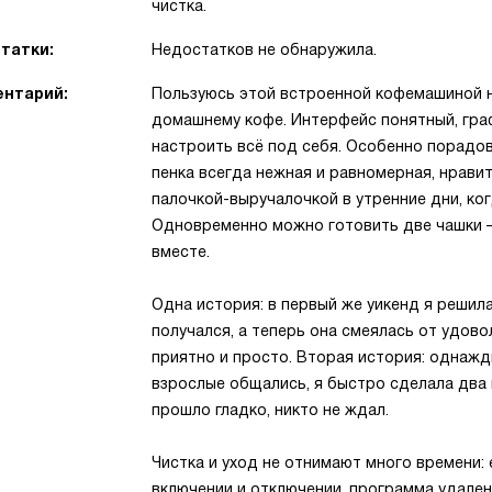
чистка.
татки:
Недостатков не обнаружила.
нтарий:
Пользуюсь этой встроенной кофемашиной 
домашнему кофе. Интерфейс понятный, гра
настроить всё под себя. Особенно порадо
пенка всегда нежная и равномерная, нрави
палочкой-выручалочкой в утренние дни, ко
Одновременно можно готовить две чашки —
вместе.
Одна история: в первый же уикенд я решил
получался, а теперь она смеялась от удовол
приятно и просто. Вторая история: однажд
взрослые общались, я быстро сделала два 
прошло гладко, никто не ждал.
Чистка и уход не отнимают много времени:
включении и отключении, программа удалени