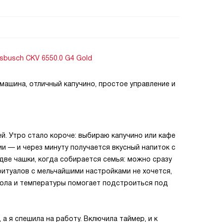
busch CKV 6550.0 G4 Gold
ашина, отличный капучино, простое управление и
й. Утро стало короче: выбираю капучино или кафе
и — и через минуту получаетcя вкусный напиток с
две чашки, когда собирается семья: можно сразу
 ритуалов с мельчайшими настройками не хочется,
мола и температуры помогает подстроиться под
 а я спешила на работу. Включила таймер, и к