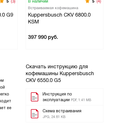
5
(3)
В наличии
5
(4)
В нали
Встраиваемая кофемашина
Встраи
.0 G9
Kuppersbusch CKV 6800.0
Kuppe
KSM
397 990
руб.
378 9
Скачать инструкцию для
кофемашины
Kuppersbusch
CKV 6550.0 G5
ом
ной
легко
Инструкция по
эксплуатации
PDF, 1.41 MB
дходит
ает ее
Схема встраивания
JPG, 24.81 KB