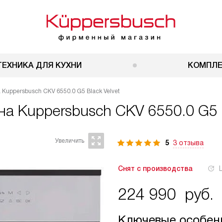
ТЕХНИКА ДЛЯ КУХНИ
КОМПЛ
uppersbusch CKV 6550.0 G5 Black Velvet
ина
Kuppersbusch CKV 6550.0 G5 B
5
3 отзыва
Снят с производства
224 990
руб.
Ключевые особен