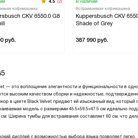
чии
4.5
(2)
В наличии
аемая кофемашина
Встраиваемая кофемашина
rsbusch CKV 6550.0 G8
Kuppersbusch CKV 6550
ili
Shade of Grey
90
руб.
387 990
руб.
G5
vet — это воплощение элегантности и функциональности в одн
чается высоким качеством сборки и надежностью, подтвержден
кор в цвете Black Velvet придают ей изысканный вид, который 
раиваемая модель с размерами 45.5×59.5×47.5 см идеально по
 см. Ширина тумбы для встраивания составляет 60 см, что дел
еский дисплей с возможностью выбора языка позволяет легко