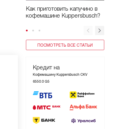
Как приготовить капучино в
Как при
кофемашине Kuppersbusch?
кофема
ПОСМОТРЕТЬ ВСЕ СТАТЬИ
Кредит на
Кофемашину Kuppersbusch CKV
6550.0 G5