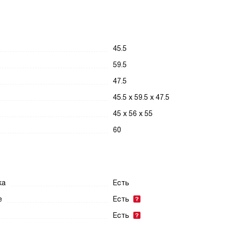
45.5
59.5
47.5
45.5 x 59.5 x 47.5
45 х 56 х 55
60
ка
Есть
е
Есть
Есть