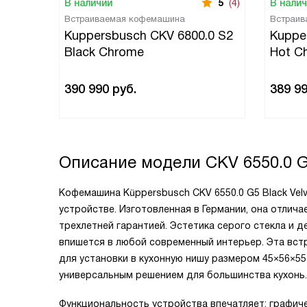
В наличии
5
(4)
В нали
Встраиваемая кофемашина
Встраив
Kuppersbusch CKV 6800.0 S2
Kuppe
Black Chrome
Hot Ch
390 990
руб.
389 9
Описание модели
CKV 6550.0 
Кофемашина Küppersbusch CKV 6550.0 G5 Black Vel
устройстве. Изготовленная в Германии, она отли
трехлетней гарантией. Эстетика серого стекла и де
впишется в любой современный интерьер. Эта вст
для установки в кухонную нишу размером 45×56×55
универсальным решением для большинства кухонь.
Функциональность устройства впечатляет: графич