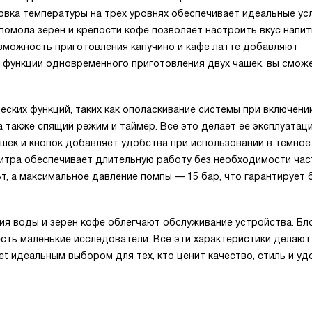
овка температуры на трех уровнях обеспечивает идеальные ус
 помола зерен и крепости кофе позволяет настроить вкус напит
зможность приготовления капучино и кафе латте добавляют
 функции одновременного приготовления двух чашек, вы смож
ких функций, таких как ополаскивание системы при включени
 а также спящий режим и таймер. Все это делает ее эксплуатац
шек и кнопок добавляет удобства при использовании в темное
литра обеспечивает длительную работу без необходимости час
т, а максимальное давление помпы — 15 бар, что гарантирует
ия воды и зерен кофе облегчают обслуживание устройства. Бл
есть маленькие исследователи. Все эти характеристики делают
et идеальным выбором для тех, кто ценит качество, стиль и уд