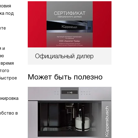
ловия
ка под
ете
и и
Официальный дилер
ию
 время
того
Может быть полезно
 быстрое
окировка
обство в