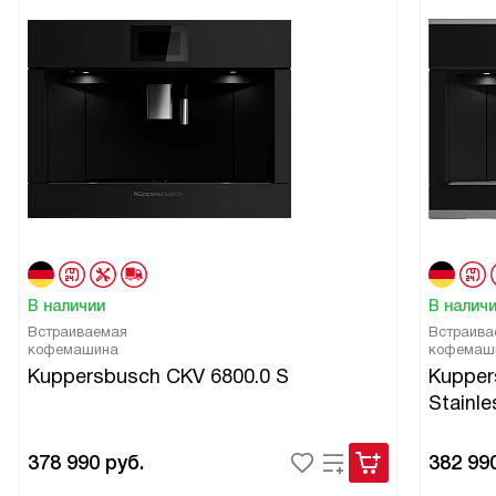
В наличии
В налич
Встраиваемая
Встраива
кофемашина
кофемаш
Kuppersbusch CKV 6800.0 S
Kupper
Stainle
378 990
руб.
382 99