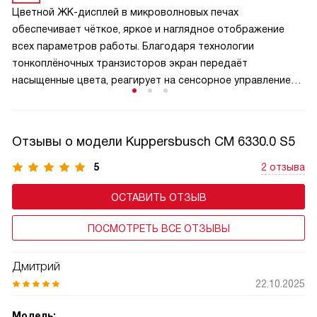
Цветной ЖК-дисплей в микроволновых печах
обеспечивает чёткое, яркое и наглядное отображение
всех параметров работы. Благодаря технологии
тонкоплёночных транзисторов экран передаёт
насыщенные цвета, реагирует на сенсорное управление
и отображает меню, таймер, уровень мощности
и выбранные программы в удобном графическом
формате. TFT-панель упрощает навигацию по функциям,
Отзывы о модели Kuppersbusch CM 6330.0 S5
делает управление интуитивным даже для новичков
и добавляет технике премиальный вид. В моделях
5
2 отзыва
с автоматическими программами дисплей может
ОСТАВИТЬ ОТЗЫВ
показывать подсказки, этапы приготовления.
ПОСМОТРЕТЬ ВСЕ ОТЗЫВЫ
Дмитрий
22.10.2025
Модель: