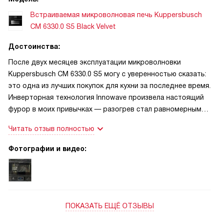
Встраиваемая микроволновая печь Kuppersbusch
CM 6330.0 S5 Black Velvet
Достоинства:
После двух месяцев эксплуатации микроволновки
Kuppersbusch CM 6330.0 S5 могу с уверенностью сказать:
это одна из лучших покупок для кухни за последнее время.
Инверторная технология Innowave произвела настоящий
фурор в моих привычках — разогрев стал равномерным
без привычных «холодных точек» по центру тарелки.
Читать отзыв полностью
Особенно оценил при приготовлении блюд с грилем: сыр
плавится идеально, а куриные крылышки получаются с
Фотографии и видео:
хрустящей корочкой, как в духовке. Дизайн в исполнении
Black Velvet выглядит статусно и не царапается — даже
после случайного контакта с металлической посудой
поверхность осталась безупречной. TFT-дисплей с
ShiftControl интуитивно понятен: переключение между
ПОКАЗАТЬ ЕЩЁ ОТЗЫВЫ
режимами происходит одним свайпом, а яркость экрана