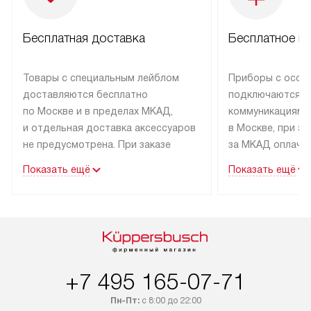
Бесплатная доставка
Бесплатное п
Товары с специальным лейблом
Приборы с особ
доставляются бесплатно
подключаются к
по Москве и в пределах МКАД,
коммуникациям 
и отдельная доставка аксессуаров
в Москве, при э
не предусмотрена. При заказе
за МКАД оплачив
бытовой техники от Kuppersbusch,
Специалисты сер
Показать ещё
Показать ещё
рекомендуем обсудить
партнера заним
с менеджером удобное время
подключением б
доставки и способ оплаты. Товары
Kuppersbusch. У
со статусом «В наличии» могут
профессиональн
быть отправлены покупателю
осуществляется
в течение трех дней. Если вам
плату, и дополни
+7 495 165-07-71
интересен товар «Под заказ»,
по монтажу опла
обсудите возможность его
прайсу. Сервис 
Пн-Пт:
с 8:00 до 22:00
приобретения с менеджером сайта.
гарантию 1 год 