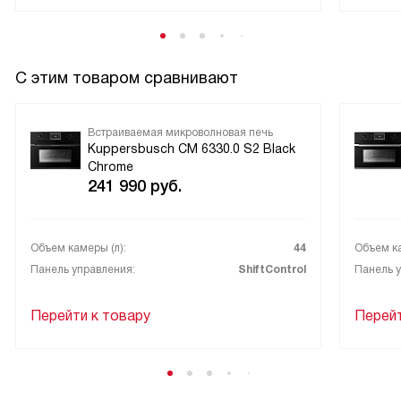
С этим товаром сравнивают
Встраиваемая микроволновая печь
Kuppersbusch CM 6330.0 S2 Black
Chrome
241 990
руб.
Объем камеры (л):
44
Объем ка
Панель управления:
ShiftControl
Панель у
Перейти к товару
Перейт