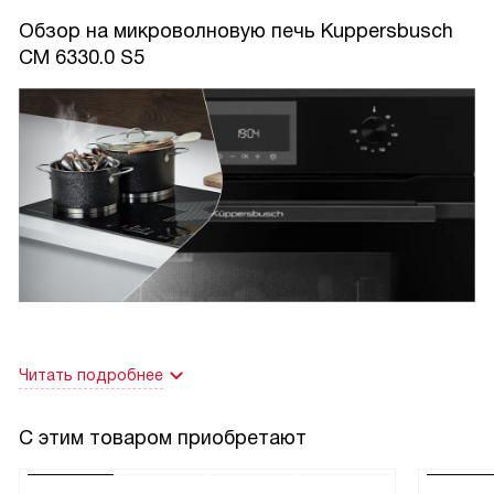
автоматически подстраивается под освещение кухни.
Обзор на микроволновую печь Kuppersbusch
Отдельно отмечу эмаль легкой очистки — достаточно
CM 6330.0 S5
протереть влажной тряпкой после использования, никаких
застарелых жировых пятен, как было в предыдущей
модели. Система охлаждения работает тихо, но
эффективно: даже после часа готовки фасад соседних
шкафов остается прохладным.
Читать подробнее
С этим товаром приобретают