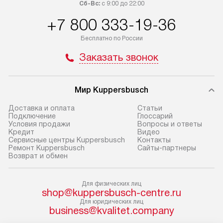
Сб-Вс:
с 9:00 до 22:00
Товары с специальным лейблом
работы и испол
+7 800 333-19-36
доставляются бесплатно
материалы. Про
по Москве в пределах МКАД,
установление, п
Бесплатно по России
и отдельная доставка аксессуаров
и регулярное об
Заказать звонок
не предусмотрена.
обеспечивают п
и эффективную 
В оговоренный день служба
техники, предо
Мир Kuppersbusch
доставки доставит упакованный
ошибки и прежд
прибор до двери или прихожей.
Доставка и оплата
Cтатьи
Если необходимо переместить
Готовые коммун
Подключение
Глоссарий
Условия продажи
Вопросы и ответы
прибор до места установки,
предполагают, в
Кредит
Видео
пожалуйста, предварительно
от категории, на
Сервисные центры Kuppersbusch
Контакты
Ремонт Kuppersbusch
Сайты-партнеры
уточните это с менеджером.
установленной р
Возврат и обмен
За данную услугу взимается
к воде, крана и 
дополнительная плата. Важно
слива. Стандарт
Для физических лиц
учитывать, что если размеры
включает в себя:
shop@kuppersbusch-centre.ru
прибора не позволяют ему пройти
транспортировоч
Для юридических лиц
business@kvalitet.company
через дверной проем, сотрудники
разблокировку п
транспортной службы не могут
соединение отде