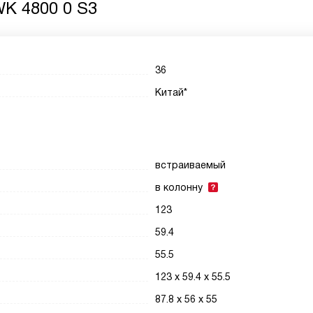
K 4800 0 S3
36
Китай*
встраиваемый
в колонну
123
59.4
55.5
123 х 59.4 х 55.5
87.8 х 56 х 55