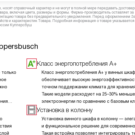
 носят справочный характер и не могут в полной мере передавать достове
вара, включая цвета, размеры и формы. Фирма-производитель оставляет за
лектацию товара без предварительного уведомления. Перед оформлением З
йств и характеристик Товара. Подробная информация о товаре указывается
России Купперсбуш
ppersbusch
Класс энергопотребления A+
 только
Класс энергопотребления A+ у винных шка
ное
обеспечивает высокую энергоэффективнос
ежно
точном поддержании климата для хранения
Такие модели расходуют на 25–30% меньше
ения
электроэнергии по сравнению с базовым кл
благодаря улучшенной изоляции, инвертор
Установка в колонну
го
компрессорам и умным системам управлен
о
Установка винного шкафа в колонну — элег
имеют
температурой. Винные шкафы A+ работают 
ствия
и функциональное решение для современной
укцию
стабильнее и дольше, создавая идеальные 
слой
Такая встройка позволяет интегрировать т