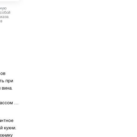
рную
 собой
аказа
 в
фов
ть при
 вина.
ассом A,
ным
ия
антное
тише,
 кухни.
условия
ехнику