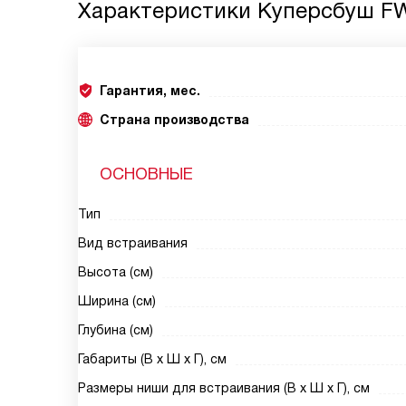
Характеристики
Куперсбуш FW
Гарантия, мес.
Страна производства
ОСНОВНЫЕ
Тип
Вид встраивания
Высота (см)
Ширина (см)
Глубина (см)
Габариты (В х Ш х Г), см
Размеры ниши для встраивания (В х Ш х Г), см