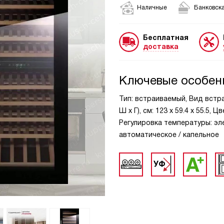
Наличные
Банковска
Бесплатная
доставка
Ключевые особен
Тип: встраиваемый, Вид встраи
Ш х Г), см: 123 х 59.4 х 55.5,
Регулировка температуры: эл
автоматическое / капельное