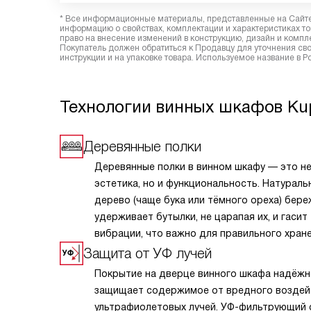
* Все информационные материалы, представленные на Сайте,
информацию о свойствах, комплектации и характеристиках то
право на внесение изменений в конструкцию, дизайн и комп
Покупатель должен обратиться к Продавцу для уточнения сво
инструкции и на упаковке товара. Используемое название в 
Технологии винных шкафов Ku
Деревянные полки
Деревянные полки в винном шкафу — это не
эстетика, но и функциональность. Натураль
дерево (чаще бука или тёмного ореха) бер
удерживает бутылки, не царапая их, и гасит
вибрации, что важно для правильного хран
вина. Древесина обладает низкой
Защита от УФ лучей
теплопроводностью, не нарушая стабильно
Покрытие на дверце винного шкафа надёжн
микроклимата внутри камеры. Полки часто 
защищает содержимое от вредного воздей
плавные направляющие и наклонную констр
ультрафиолетовых лучей. УФ-фильтрующий 