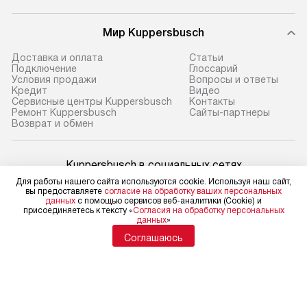
Мир Kuppersbusch
Доставка и оплата
Cтатьи
Подключение
Глоссарий
Условия продажи
Вопросы и ответы
Кредит
Видео
Сервисные центры Kuppersbusch
Контакты
Ремонт Kuppersbusch
Сайты-партнеры
Возврат и обмен
Kuppersbusch в социальных сетях
Для работы нашего сайта используются cookie. Используя наш сайт,
вы предоставляете
согласие на обработку ваших персональных
данных
с помощью сервисов веб-аналитики (Cookie) и
присоединяетесь к тексту «
Согласия на обработку персональных
данных
»
Для физических лиц
shop@kuppersbusch-centre.ru
Соглашаюсь
Для юридических лиц
business@kvalitet.company
НАПИСАТЬ РУКОВОДСТВУ