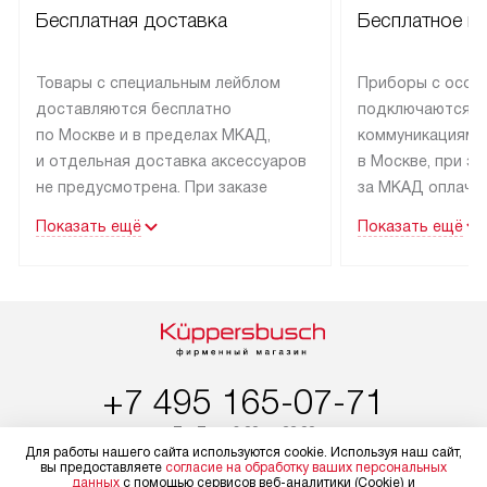
Бесплатная доставка
Бесплатное п
Товары с специальным лейблом
Приборы с особ
доставляются бесплатно
подключаются к
по Москве и в пределах МКАД,
коммуникациям 
и отдельная доставка аксессуаров
в Москве, при э
не предусмотрена. При заказе
за МКАД оплачив
бытовой техники от Kuppersbusch,
Специалисты сер
Показать ещё
Показать ещё
рекомендуем обсудить
партнера заним
с менеджером удобное время
подключением б
доставки и способ оплаты. Товары
Kuppersbusch. У
со статусом «В наличии» могут
профессиональн
быть отправлены покупателю
осуществляется
в течение трех дней. Если вам
плату, и дополни
+7 495 165-07-71
интересен товар «Под заказ»,
по монтажу опла
обсудите возможность его
прайсу. Сервис 
Пн-Пт:
с 8:00 до 22:00
приобретения с менеджером сайта.
гарантию 1 год 
Для работы нашего сайта используются cookie. Используя наш сайт,
Сб-Вс:
с 9:00 до 22:00
вы предоставляете
согласие на обработку ваших персональных
Товары с специальным лейблом
работы и испол
данных
с помощью сервисов веб-аналитики (Cookie) и