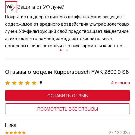
теплопроводностью, не нарушая стабильного
Защита от УФ лучей
микроклимата внутри камеры. Полки часто имеют плавные
Покрытие на дверце винного шкафа надёжно защищает
направляющие и наклонную конструкцию для удобного
содержимое от вредного воздействия ультрафиолетовых
осмотра этикеток без извлечения бутылок. Кроме того,
лучей. УФ-фильтрующий слой предотвращает выцветание
дерево придаёт интерьеру шкафа благородный,
этикеток и, что важнее, замедляет окислительные
солидный вид, подчеркивая статус коллекции.
процессы в вине, сохраняя его вкус, аромат и качество
на долгие годы.
Отзывы о модели Kuppersbusch FWK 2800.0 S8
5
4 отзыва
ОСТАВИТЬ ОТЗЫВ
ПОСМОТРЕТЬ ВСЕ ОТЗЫВЫ
Ника
27.12.2025