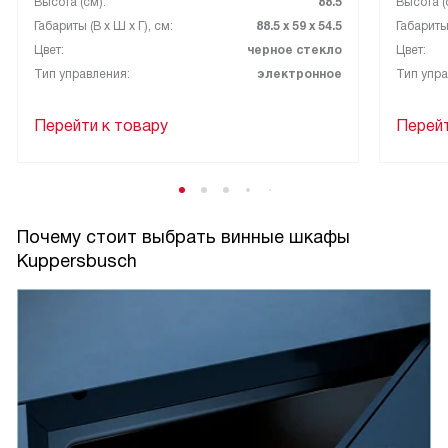
Высота (см):
88.5
Высота (
Габариты (В х Ш х Г), см:
88.5 х 59 х 54.5
Габариты 
Цвет:
черное стекло
Цвет:
Тип управления:
электронное
Тип упра
Перейти к товару
Перейт
Почему стоит выбрать винные шкафы
Kuppersbusch