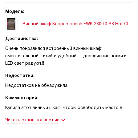
Модель:
Винный шкаф Kuppersbusch FWK 2800.0 S8 Hot Chili
Достоинства:
Очень понравился встроенный винный шкаф:
вместительный, тихий и удобный — деревянные полки и
LED свет радуют.!!
Недостатки:
Недостатков не обнаружила.
Комментарий:
Купила этот винный шкаф, чтобы освободить место в
кухонной зоне и аккуратно хранить коллекцию — осталась
Читать отзыв полностью
очень довольна. Сразу привлек лаконичный черный фасад
и деревянные полки: бутылки лежат надежно, а интерьер
смотрится теплее, чем ожидала. Управление простое: