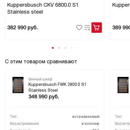
проще, чем думала — это пригодилось при монтаже в
Kuppersbusch CKV 6800.0 S1
Kupper
нишу.
Stainless steel
В итоге — практичный, аккуратный и ненавязчивый
382 990
руб.
389 99
помощник на кухне. Для тех, кто ценит порядок и хочет
хранить вино правильно, рекомендую этот вариант.
Понравилось сочетание функционала и внешнего вида!
С этим товаром сравнивают
Винный шкаф
Kuppersbusch FWK 2800.0 S1
Stainless Steel
348 990
руб.
Тип:
встраиваемый
Тип:
Вид встраивания:
в колонну
Вид встр