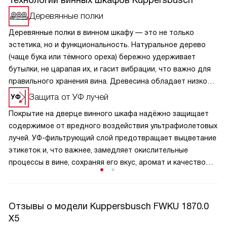
Технологии винных шкафов Kuppersbusch
Деревянные полки
Деревянные полки в винном шкафу — это не только
эстетика, но и функциональность. Натуральное дерево
(чаще бука или тёмного ореха) бережно удерживает
бутылки, не царапая их, и гасит вибрации, что важно для
правильного хранения вина. Древесина обладает низкой
теплопроводностью, не нарушая стабильного
Защита от УФ лучей
микроклимата внутри камеры. Полки часто имеют плавные
Покрытие на дверце винного шкафа надёжно защищает
направляющие и наклонную конструкцию для удобного
содержимое от вредного воздействия ультрафиолетовых
осмотра этикеток без извлечения бутылок. Кроме того,
лучей. УФ-фильтрующий слой предотвращает выцветание
дерево придаёт интерьеру шкафа благородный,
этикеток и, что важнее, замедляет окислительные
солидный вид, подчеркивая статус коллекции.
процессы в вине, сохраняя его вкус, аромат и качество
на долгие годы.
Отзывы о модели Kuppersbusch FWKU 1870.0
X5