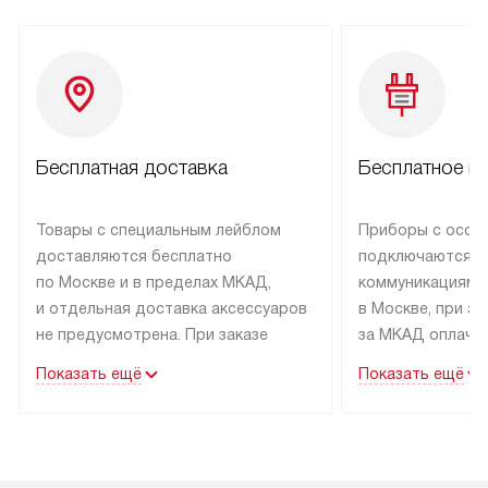
Бесплатная доставка
Бесплатное п
Товары с специальным лейблом
Приборы с особ
доставляются бесплатно
подключаются к
по Москве и в пределах МКАД,
коммуникациям 
и отдельная доставка аксессуаров
в Москве, при э
не предусмотрена. При заказе
за МКАД оплачив
бытовой техники от Kuppersbusch,
Специалисты сер
Показать ещё
Показать ещё
рекомендуем обсудить
партнера заним
с менеджером удобное время
подключением б
доставки и способ оплаты. Товары
Kuppersbusch. У
со статусом «В наличии» могут
профессиональн