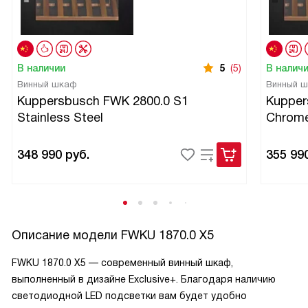
В наличии
5
(5)
В налич
Винный шкаф
Винный 
Kuppersbusch FWK 2800.0 S1
Kupper
Stainless Steel
Chrom
348 990
руб.
355 99
Описание модели
FWKU 1870.0 X5
FWKU 1870.0 X5 — современный винный шкаф,
выполненный в дизайне Exclusive+. Благодаря наличию
светодиодной LED подсветки вам будет удобно