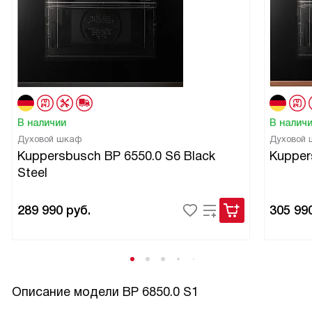
В наличии
В налич
Духовой шкаф
Духовой
Kuppersbusch BP 6550.0 S6 Black
Kupper
Steel
289 990
руб.
305 99
Описание модели
BP 6850.0 S1