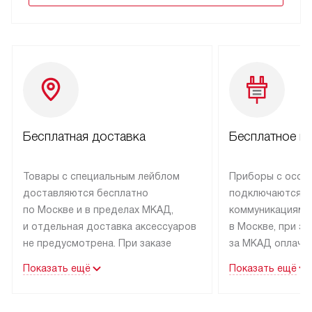
Бесплатная доставка
Бесплатное п
Товары с специальным лейблом
Приборы с особ
доставляются бесплатно
подключаются к
по Москве и в пределах МКАД,
коммуникациям 
и отдельная доставка аксессуаров
в Москве, при э
не предусмотрена. При заказе
за МКАД оплачив
бытовой техники от Kuppersbusch,
Специалисты сер
Показать ещё
Показать ещё
рекомендуем обсудить
партнера заним
с менеджером удобное время
подключением б
доставки и способ оплаты. Товары
Kuppersbusch. У