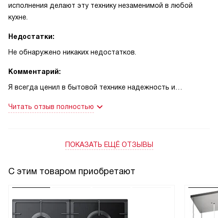
исполнения делают эту технику незаменимой в любой
кухне.
Недостатки:
Не обнаружено никаких недостатков.
Комментарий:
Я всегда ценил в бытовой технике надежность и
функциональность. И эта техника не стала исключением.
Читать отзыв полностью
Она обладает впечатляющим набором режимов нагрева и
автоматических программ, что позволяет готовить
практически любые блюда.
ПОКАЗАТЬ ЕЩЁ ОТЗЫВЫ
Я часто готовлю пиццу для своих друзей и они всегда
отмечают, что она получается идеальной. Это заслуга
специального режима для приготовления пиццы. Также
С этим товаром приобретают
мне нравится функция быстрого разогрева, которая
существенно экономит время.
Система плавного закрытия дверцы очень удобна,
особенно когда руки заняты. А благодаря функции