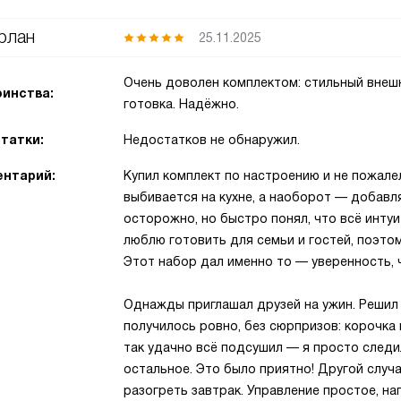
рлан
25.11.2025
Очень доволен комплектом: стильный внешн
инства:
готовка. Надёжно.
татки:
Недостатков не обнаружил.
нтарий:
Купил комплект по настроению и не пожале
выбивается на кухне, а наоборот — добавл
осторожно, но быстро понял, что всё интуи
люблю готовить для семьи и гостей, поэто
Этот набор дал именно то — уверенность, 
Однажды приглашал друзей на ужин. Решил 
получилось ровно, без сюрпризов: корочка к
так удачно всё подсушил — я просто следил
остальное. Это было приятно! Другой случа
разогреть завтрак. Управление простое, на