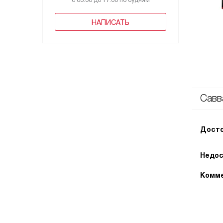
с 08:00 до 17:00 по будням
НАПИСАТЬ
Савв
Досто
Недос
Комме