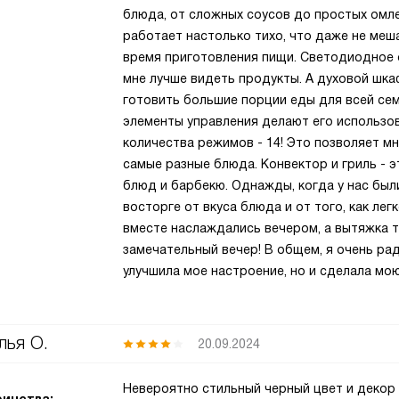
блюда, от сложных соусов до простых омле
работает настолько тихо, что даже не меш
время приготовления пищи. Светодиодное 
мне лучше видеть продукты. А духовой шка
готовить большие порции еды для всей се
элементы управления делают его использов
количества режимов - 14! Это позволяет м
самые разные блюда. Конвектор и гриль - 
блюд и барбекю. Однажды, когда у нас были
восторге от вкуса блюда и от того, как лег
вместе наслаждались вечером, а вытяжка т
замечательный вечер! В общем, я очень рад
улучшила мое настроение, но и сделала мо
лья О.
20.09.2024
Невероятно стильный черный цвет и декор 