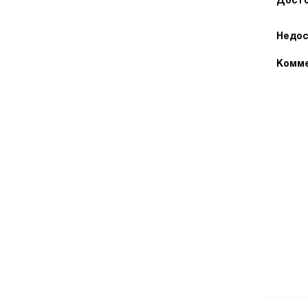
Досто
Недос
Комме