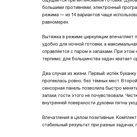
ощущается при интенсивной готовке. Духов
большими противнями, электронный прогр
режима — из 14 вариантов чаще использова
равномерен.
Вытяжка в режиме циркуляции впечатляет 
удобно для ночной готовки, а максимальна
справляется с паром и запахами. При этом
терпимо; для большинства задач хватает 
Два случая из жизни. Первый: испёк буханк
пропеклась ровно, без тёмных мест. Второ
сенсорная панель позволила быстро менять
запахи, гости этого не почувствовали. Чист
внутренней поверхности духовки пятна ух
Впечатления в целом позитивные. Комплект
стабильный результат при разных задачах, 