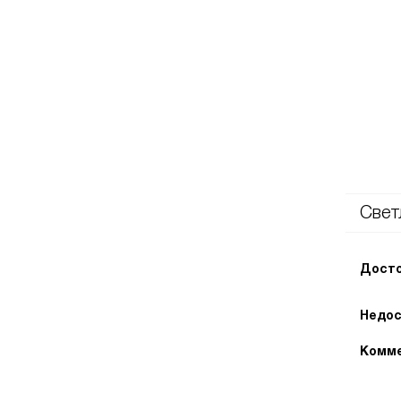
Свет
Досто
Недос
Комме