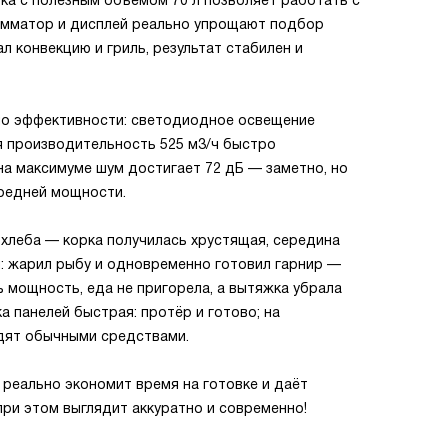
ка с полезным объёмом 70 л позволяет работать с
амматор и дисплей реально упрощают подбор
л конвекцию и гриль, результат стабилен и
по эффективности: светодиодное освещение
я производительность 525 м3/ч быстро
 на максимуме шум достигает 72 дБ — заметно, но
средней мощности.
у хлеба — корка получилась хрустящая, середина
й: жарил рыбу и одновременно готовил гарнир —
 мощность, еда не пригорела, а вытяжка убрала
ка панелей быстрая: протёр и готово; на
одят обычными средствами.
 реально экономит время на готовке и даёт
при этом выглядит аккуратно и современно!