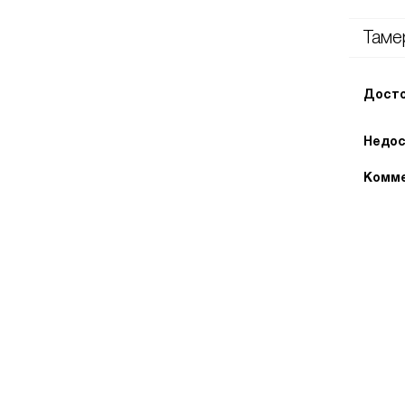
Таме
Досто
Недос
Комме