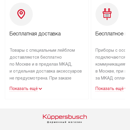
Бесплатная доставка
Бесплатное п
Товары с специальным лейблом
Приборы с особ
доставляются бесплатно
подключаются к
по Москве и в пределах МКАД,
коммуникациям 
и отдельная доставка аксессуаров
в Москве, при э
не предусмотрена. При заказе
за МКАД оплачив
бытовой техники от Kuppersbusch,
Специалисты сер
Показать ещё
Показать ещё
рекомендуем обсудить
партнера заним
с менеджером удобное время
подключением б
доставки и способ оплаты. Товары
Kuppersbusch. У
со статусом «В наличии» могут
профессиональн
быть отправлены покупателю
осуществляется
в течение трех дней. Если вам
плату, и дополни