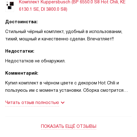
Комплект Kuppersbusch (BP 6550.0 S8 Hot Chili, KE
6130.1 SE, DI 3800.0 S8)
Достоинства:
Стильный чёрный комплект, удобный в использовании,
тихий, мощный и качественно сделан. Впечатляет!!
Недостатки:
Недостатков не обнаружил.
Комментарий:
Купил комплект в чёрном цвете с декором Hot Chili и
пользуюсь им с момента установки. Сборка смотрится
добротно, а управление продуманное и понятное. Плита с
Читать отзыв полностью
сенсорными переключателями быстро выходит на нужный
режим и имеет восемь ступеней мощности, что даёт
точность при тушении и при быстром разогреве;
ПОКАЗАТЬ ЕЩЁ ОТЗЫВЫ
подключённая мощность 6.9 кВт ощущается при
интенсивной готовке. Духовка с полезным объёмом 70 л