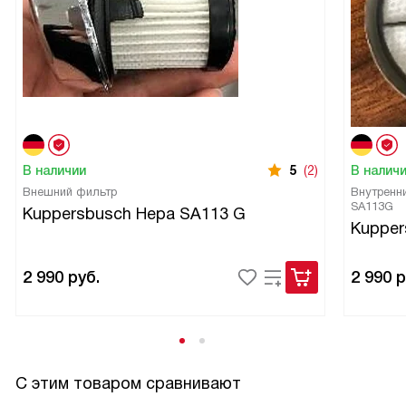
В наличии
5
(2)
В налич
Внешний фильтр
Внутренн
SA113G
Kuppersbusch Hepa SA113 G
Kupper
2 990
руб.
2 990
р
С этим товаром сравнивают