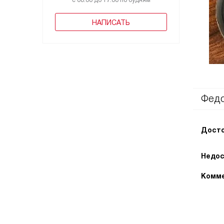
с 08:00 до 17:00 по будням
НАПИСАТЬ
Фед
Досто
Недос
Комме