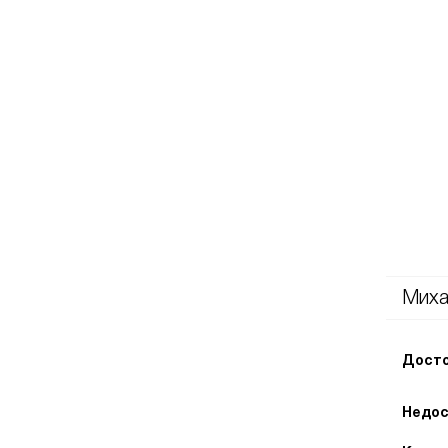
Миха
Досто
Недос