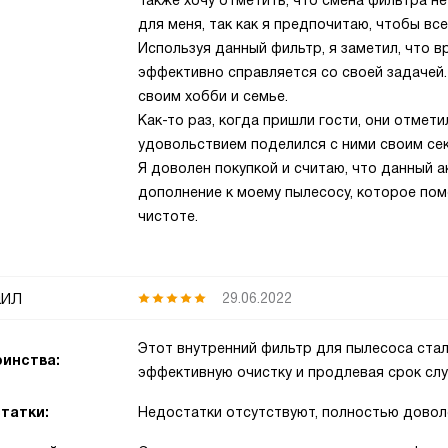
Также хочу отметить, что смена фильтра не
для меня, так как я предпочитаю, чтобы вс
Используя данный фильтр, я заметил, что в
эффективно справляется со своей задачей
своим хобби и семье.
Как-то раз, когда пришли гости, они отмети
удовольствием поделился с ними своим се
Я доволен покупкой и считаю, что данный а
дополнение к моему пылесосу, которое по
чистоте.
ил
29.06.2022
Этот внутренний фильтр для пылесоса ста
инства:
эффективную очистку и продлевая срок сл
татки:
Недостатки отсутствуют, полностью довол