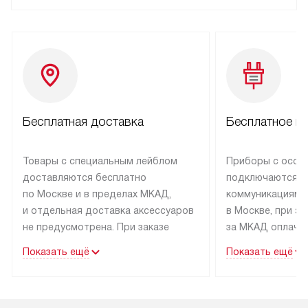
Бесплатная доставка
Бесплатное п
Товары с специальным лейблом
Приборы с особ
доставляются бесплатно
подключаются к
по Москве и в пределах МКАД,
коммуникациям 
и отдельная доставка аксессуаров
в Москве, при э
не предусмотрена. При заказе
за МКАД оплачив
бытовой техники от Kuppersbusch,
Специалисты сер
Показать ещё
Показать ещё
рекомендуем обсудить
партнера заним
с менеджером удобное время
подключением б
доставки и способ оплаты. Товары
Kuppersbusch. У