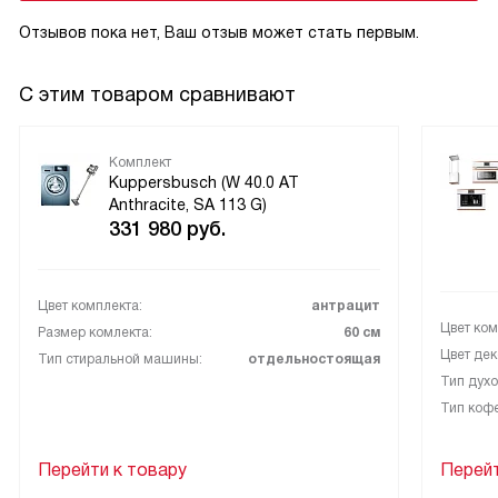
Отзывов пока нет, Ваш отзыв может стать первым.
С этим товаром сравнивают
Комплект
Kuppersbusch (W 40.0 AT
Anthracite, SA 113 G)
331 980
руб.
Цвет комплекта:
антрацит
Цвет ком
Размер комлекта:
60 см
Цвет дек
Тип стиральной машины:
отдельностоящая
Тип духо
Тип коф
Перейти к товару
Перейт