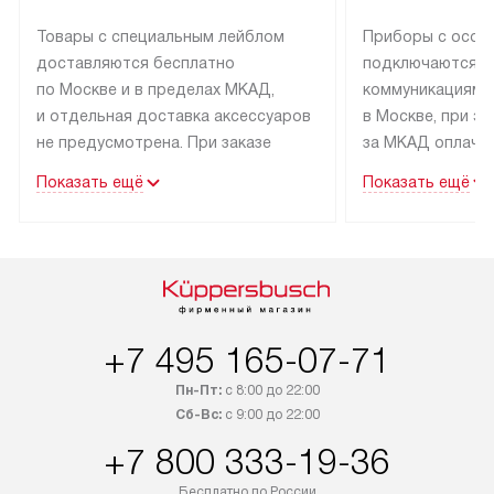
Товары с специальным лейблом
Приборы с особ
доставляются бесплатно
подключаются к
по Москве и в пределах МКАД,
коммуникациям 
и отдельная доставка аксессуаров
в Москве, при э
не предусмотрена. При заказе
за МКАД оплачив
бытовой техники от Kuppersbusch,
Специалисты сер
Показать ещё
Показать ещё
рекомендуем обсудить
партнера заним
с менеджером удобное время
подключением б
доставки и способ оплаты. Товары
Kuppersbusch. У
со статусом «В наличии» могут
профессиональн
быть отправлены покупателю
осуществляется
в течение трех дней. Если вам
плату, и дополни
+7 495 165-07-71
интересен товар «Под заказ»,
по монтажу опла
обсудите возможность его
прайсу. Сервис 
Пн-Пт:
с 8:00 до 22:00
приобретения с менеджером сайта.
гарантию 1 год 
Сб-Вс:
с 9:00 до 22:00
Товары с специальным лейблом
работы и испол
+7 800 333-19-36
доставляются бесплатно
материалы. Про
по Москве в пределах МКАД,
установление, п
Бесплатно по России