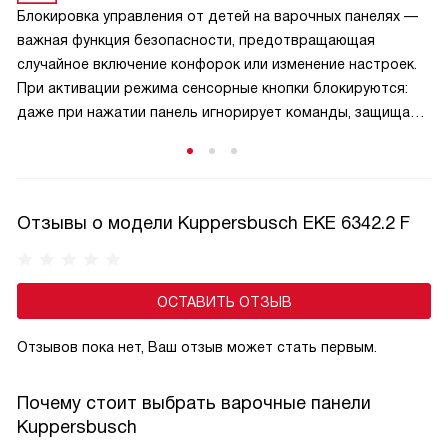
Блокировка управления от детей на варочных панелях —
важная функция безопасности, предотвращающая
случайное включение конфорок или изменение настроек.
При активации режима сенсорные кнопки блокируются:
даже при нажатии панель игнорирует команды, защищая
малышей от ожогов и аварийных ситуаций. Активируется
защита обычно удержанием специальной кнопки,
а отключается — аналогичным способом, что исключает
случайную деактивацию. Эта функция особенно актуальна
Отзывы о модели Kuppersbusch EKE 6342.2 F
в семьях с маленькими детьми и добавляет спокойствие
при готовке.
ОСТАВИТЬ ОТЗЫВ
Отзывов пока нет, Ваш отзыв может стать первым.
Почему стоит выбрать варочные панели
Kuppersbusch