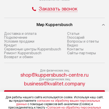
и отдельная доставка аксессуаров
и регулярное об
Заказать звонок
не предусмотрена.
обеспечивают п
и эффективную 
В оговоренный день служба
техники, предо
Мир Kuppersbusch
доставки доставит упакованный
ошибки и прежд
прибор до двери или прихожей.
Доставка и оплата
Cтатьи
Если необходимо переместить
Готовые коммун
Подключение
Глоссарий
Условия продажи
Вопросы и ответы
прибор до места установки,
предполагают, в
Кредит
Видео
пожалуйста, предварительно
от категории, на
Сервисные центры Kuppersbusch
Контакты
Ремонт Kuppersbusch
Сайты-партнеры
уточните это с менеджером.
установленной р
Возврат и обмен
За данную услугу взимается
к воде, крана и 
дополнительная плата. Важно
слива. Стандарт
Для физических лиц
учитывать, что если размеры
включает в себя:
shop@kuppersbusch-centre.ru
прибора не позволяют ему пройти
транспортировоч
Для юридических лиц
business@kvalitet.company
через дверной проем, сотрудники
разблокировку п
транспортной службы не могут
соединение отде
НАПИСАТЬ РУКОВОДСТВУ
демонтировать дверцы, ручки или
монтаж техники 
Для работы нашего сайта используются cookie. Используя наш сайт,
вы предоставляете
согласие на обработку ваших персональных
другие выступающие элементы, так
на место с пров
данных
с помощью сервисов веб-аналитики (Cookie) и
как это может привести к отказу
Политика конфиденциальности
подключение к 
присоединяетесь к тексту «
Согласия на обработку персональных