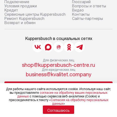
Подключение
Глоссарий
Условия продажи
Вопросы и ответы
Кредит
Видео
Сервисные центры Kuppersbusch
Контакты
Ремонт Kuppersbusch
Сайты-партнеры
Возврат и обмен
Kuppersbusch в социальных сетях
Для физических лиц
shop@kuppersbusch-centre.ru
Для юридических лиц
business@kvalitet.company
НАПИСАТЬ РУКОВОДСТВУ
Для работы нашего сайта используются cookie. Используя наш сайт,
вы предоставляете
согласие на обработку ваших персональных
данных
с помощью сервисов веб-аналитики (Cookie) и
Политика конфиденциальности
присоединяетесь к тексту «
Согласия на обработку персональных
данных
»
Условия продажи
Карта сайта
Соглашаюсь
© 2004 – 2026 Магазин Kuppersbusch «Kvalitet Trade, LLC»