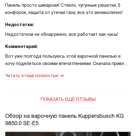
Панель просто шикарная! Стекло, чугунные решетки, 5
конфорок, защита от утечки газа, все это великолепно!
Недостатки:
Недостатков не обнаружено, все работает как часы!
Комментарий:
Вот уже полгода пользуюсь этой варочной панелью и
хочу поделиться своими впечатлениями. Сначала привлек
внешний вид - элегантный черный цвет и закаленное
Читать отзыв полностью
стекло. Очень стильно смотрится на моей кухне. Но
главное, конечно, не внешность, а функционал. И тут все
просто великолепно!
ПОКАЗАТЬ ЕЩЁ ОТЗЫВЫ
5 конфорок позволяют готовить сразу несколько блюд,
что очень удобно, особенно когда приходят гости. А
WOK-конфорка - это просто находка для любителей
Обзор на варочную панель Kuppersbusch KG
азиатской кухни, как я. С нею можно готовить воки, как в
9850.0 SE-E5
настоящем ресторане!