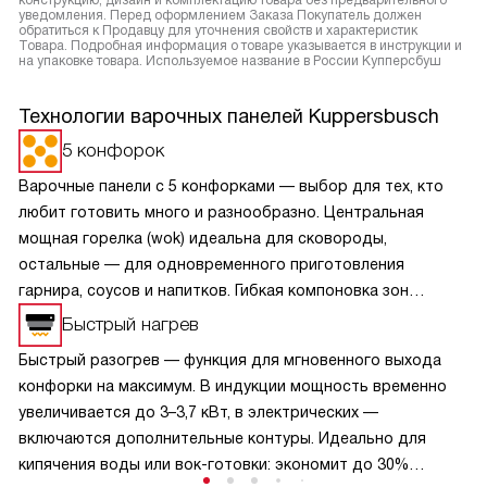
конструкцию, дизайн и комплектацию товара без предварительного
уведомления. Перед оформлением Заказа Покупатель должен
обратиться к Продавцу для уточнения свойств и характеристик
Товара. Подробная информация о товаре указывается в инструкции и
на упаковке товара. Используемое название в России Купперсбуш
Технологии варочных панелей Kuppersbusch
5 конфорок
Варочные панели с 5 конфорками — выбор для тех, кто
любит готовить много и разнообразно. Центральная
мощная горелка (wok) идеальна для сковороды,
остальные — для одновременного приготовления
гарнира, соусов и напитков. Гибкая компоновка зон
позволяет использовать посуду любого диаметра. Такие
Быстрый нагрев
модели экономят время: всё готовится на одной
Быстрый разогрев — функция для мгновенного выхода
поверхности. Подходят для больших семей
конфорки на максимум. В индукции мощность временно
и праздничных ужинов. Важно: для 5-конфорочных
увеличивается до 3–3,7 кВт, в электрических —
панелей желательна столешница шириной от 75 см
включаются дополнительные контуры. Идеально для
и качественная вентиляция кухни.
кипячения воды или вок-готовки: экономит до 30%