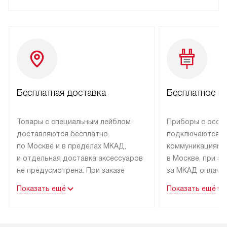
Бесплатная доставка
Бесплатное п
Товары с специальным лейблом
Приборы с особ
доставляются бесплатно
подключаются к
по Москве и в пределах МКАД,
коммуникациям 
и отдельная доставка аксессуаров
в Москве, при э
не предусмотрена. При заказе
за МКАД оплачив
бытовой техники от Kuppersbusch,
Специалисты сер
Показать ещё
Показать ещё
рекомендуем обсудить
партнера заним
с менеджером удобное время
подключением б
доставки и способ оплаты. Товары
Kuppersbusch. У