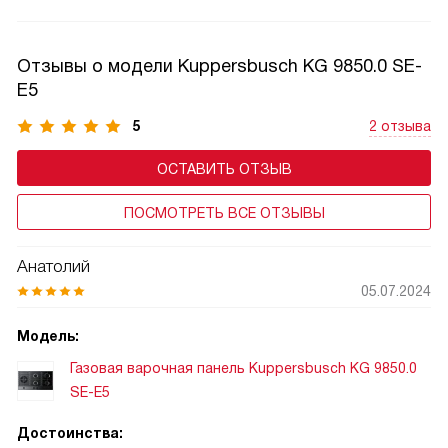
времени. Важно: используйте посуду с ровным дном,
соответствующим диаметру зоны. Функция работает
циклами, защищая технику от перегрева. После закипания
Отзывы о модели Kuppersbusch KG 9850.0 SE-
переключайте на стандартный режим — это бережёт
E5
энергию и сохраняет вкус блюд.
5
2 отзыва
ОСТАВИТЬ ОТЗЫВ
ПОСМОТРЕТЬ ВСЕ ОТЗЫВЫ
Анатолий
05.07.2024
Модель:
Газовая варочная панель Kuppersbusch KG 9850.0
SE-E5
Достоинства: