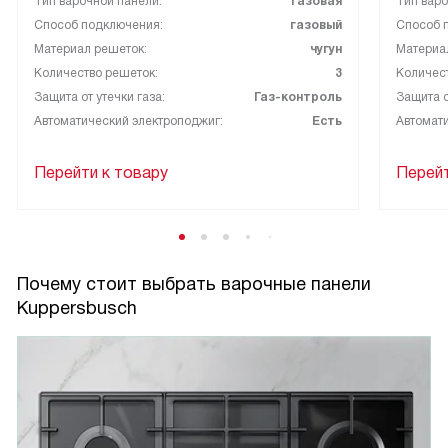
Тип варочной панели:
газовая
Тип варо
Способ подключения:
газовый
Способ 
Материал решеток:
чугун
Материа
Количество решеток:
3
Количест
Защита от утечки газа:
Газ-контроль
Защита о
Автоматический электроподжиг:
Есть
Автомати
Перейти к товару
Перейт
Почему стоит выбрать варочные панели
Kuppersbusch