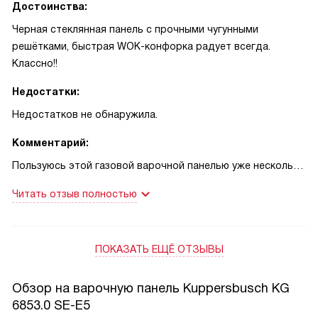
Достоинства:
Черная стеклянная панель с прочными чугунными
решётками, быстрая WOK-конфорка радует всегда.
Классно!!
Недостатки:
Недостатков не обнаружила.
Комментарий:
Пользуюсь этой газовой варочной панелью уже несколько
месяцев и очень довольна. Внешне она чёрная и гладкая,
Читать отзыв полностью
смотрится аккуратно и легко моется после готовки — для
меня это важно, потому что готовлю часто. Управление
простое: поворотные переключатели сразу понятны, есть
ПОКАЗАТЬ ЕЩЁ ОТЗЫВЫ
приятная механика KnobControl, не приходится нажимать
лишние кнопки. Автоматический электроподжиг экономит
время утром, когда спешу — одной рукой включаю и сразу
Обзор на варочную панель Kuppersbusch KG
ставлю кастрюлю. Наличие трёх конфорок с одной
6853.0 SE-E5