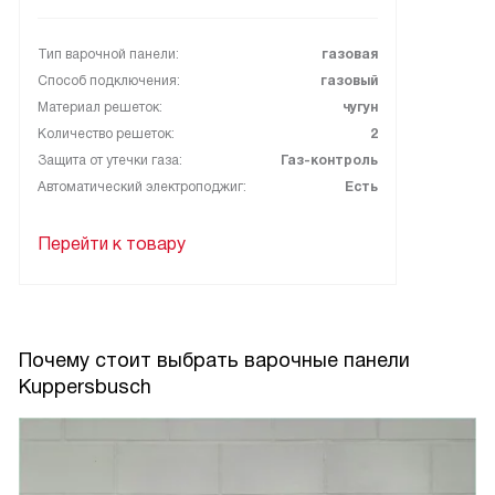
успокоило и буквально спасло вечер, потому что я сразу
поняла, что всё безопасно! Это ощущение спокойствия
Тип варочной панели:
газовая
для семьи ценно.
Способ подключения:
газовый
Материал решеток:
чугун
В целом прибор прост в использовании, надёжен и
Количество решеток:
2
удобен для тех, кто готовит часто. Минусов за время
Защита от утечки газа:
Газ-контроль
эксплуатации не заметила: всё работает точно и без
Автоматический электроподжиг:
Есть
капризов.
Перейти к товару
Почему стоит выбрать варочные панели
Kuppersbusch