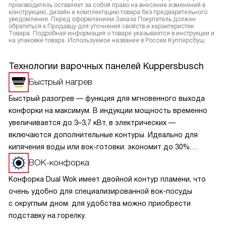
производитель оставляет за собой право на внесение изменений в
конструкцию, дизайн и комплектацию товара без предварительного
уведомления. Перед оформлением Заказа Покупатель должен
обратиться к Продавцу для уточнения свойств и характеристик
Товара. Подробная информация о товаре указывается в инструкции и
на упаковке товара. Используемое название в России Купперсбуш
Технологии варочных панелей Kuppersbusch
Быстрый нагрев
Быстрый разогрев — функция для мгновенного выхода
конфорки на максимум. В индукции мощность временно
увеличивается до 3–3,7 кВт, в электрических —
включаются дополнительные контуры. Идеально для
кипячения воды или вок-готовки: экономит до 30%
времени. Важно: используйте посуду с ровным дном,
ВОК-конфорка
соответствующим диаметру зоны. Функция работает
Конфорка Dual Wok имеет двойной контур пламени, что
циклами, защищая технику от перегрева. После закипания
очень удобно для специализированной вок-посуды
переключайте на стандартный режим — это бережёт
с округлым дном. для удобства можно приобрести
энергию и сохраняет вкус блюд.
подставку на горелку.