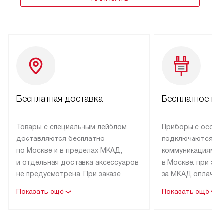
Бесплатная доставка
Бесплатное п
Товары с специальным лейблом
Приборы с особ
доставляются бесплатно
подключаются к
по Москве и в пределах МКАД,
коммуникациям 
и отдельная доставка аксессуаров
в Москве, при э
не предусмотрена. При заказе
за МКАД оплачив
бытовой техники от Kuppersbusch,
Специалисты сер
Показать ещё
Показать ещё
рекомендуем обсудить
партнера заним
с менеджером удобное время
подключением б