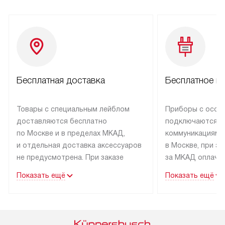
Бесплатная доставка
Бесплатное п
Товары с специальным лейблом
Приборы с особ
доставляются бесплатно
подключаются к
по Москве и в пределах МКАД,
коммуникациям 
и отдельная доставка аксессуаров
в Москве, при э
не предусмотрена. При заказе
за МКАД оплачив
бытовой техники от Kuppersbusch,
Специалисты сер
Показать ещё
Показать ещё
рекомендуем обсудить
партнера заним
с менеджером удобное время
подключением б
доставки и способ оплаты. Товары
Kuppersbusch. У
со статусом «В наличии» могут
профессиональн