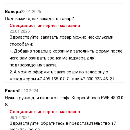
Также хочу отметить, что противень очень прост в
обслуживании. Он легко моется, не оставляет пятен и не
Валера
22.01.2025
теряет своего внешнего вида даже после долгого
Подскажите, как закадать товар?
использования.
Специалист интернет-магазина
Изначально я был немного скептически настроен по
22.01.2025
поводу покупки такого противня, ведь его цена была
Здравствуйте, заказать товар можно несколькими
выше, чем у других аналогов. Но теперь могу с
способами:
уверенностью сказать, что это было стоит того.
1. Добавив товары в корзину и заполнить форму, после
Качество, функциональность и долговечность этого
чего вам ожидать звонка менеджера для
противня полностью оправдывают его стоимость.
подтверждения заказа.
Я доволен покупкой и рекомендую этот противень всем,
2. А можно оформить заказ сразу по телефону с
кто ценит качество и удобство в кулинарии.
менеджером +7 495 165-07-71 или +7 800 333-46-21
Елена
09.10.2024
Нужна ручка для винного шкафа Kuppersbusch FWK 4800.0
S
Специалист интернет-магазина
09.10.2024
Здравствуйте, обратитесь в представительство +7