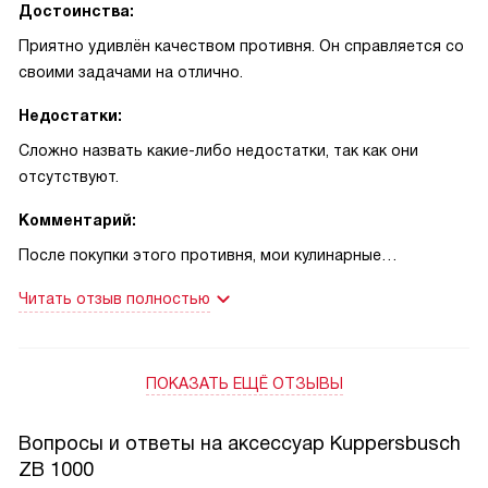
Достоинства:
Приятно удивлён качеством противня. Он справляется со
своими задачами на отлично.
Недостатки:
Сложно назвать какие-либо недостатки, так как они
отсутствуют.
Комментарий:
После покупки этого противня, мои кулинарные
эксперименты стали ещё интереснее и результативнее. Я
Читать отзыв полностью
не профессиональный повар, но люблю готовить дома
для семьи и друзей. Особенно люблю готовить
запеченные блюда, которые требуют хорошего противня.
ПОКАЗАТЬ ЕЩЁ ОТЗЫВЫ
Этот противень помогает мне приготовить блюда
идеально. Блюда равномерно пропекаются, не пригорают
и не прилипают к дну. Это значительно облегчает процесс
Вопросы и ответы на аксессуар Kuppersbusch
приготовления и уборки после него.
ZB 1000