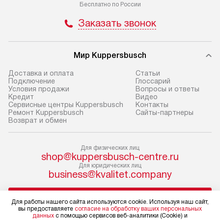
по Москве в пределах МКАД,
установление, п
Бесплатно по России
и отдельная доставка аксессуаров
и регулярное об
Заказать звонок
не предусмотрена.
обеспечивают п
и эффективную 
В оговоренный день служба
техники, предо
Мир Kuppersbusch
доставки доставит упакованный
ошибки и прежд
прибор до двери или прихожей.
Доставка и оплата
Cтатьи
Если необходимо переместить
Готовые коммун
Подключение
Глоссарий
Условия продажи
Вопросы и ответы
прибор до места установки,
предполагают, в
Кредит
Видео
пожалуйста, предварительно
от категории, на
Сервисные центры Kuppersbusch
Контакты
Ремонт Kuppersbusch
Сайты-партнеры
уточните это с менеджером.
установленной р
Возврат и обмен
За данную услугу взимается
к воде, крана и 
дополнительная плата. Важно
слива. Стандарт
Для физических лиц
учитывать, что если размеры
включает в себя:
shop@kuppersbusch-centre.ru
прибора не позволяют ему пройти
транспортировоч
Для юридических лиц
business@kvalitet.company
через дверной проем, сотрудники
разблокировку п
транспортной службы не могут
соединение отде
НАПИСАТЬ РУКОВОДСТВУ
демонтировать дверцы, ручки или
монтаж техники 
Для работы нашего сайта используются cookie. Используя наш сайт,
вы предоставляете
согласие на обработку ваших персональных
другие выступающие элементы, так
на место с пров
данных
с помощью сервисов веб-аналитики (Cookie) и