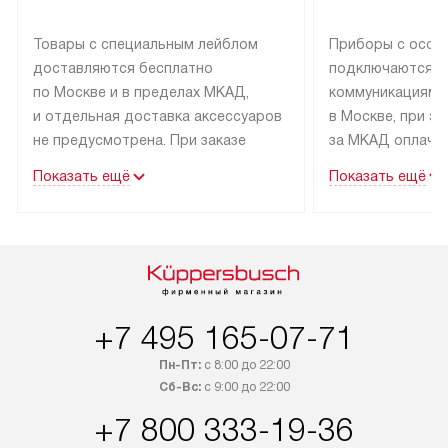
Товары с специальным лейблом
Приборы с особ
доставляются бесплатно
подключаются к
по Москве и в пределах МКАД,
коммуникациям 
и отдельная доставка аксессуаров
в Москве, при э
не предусмотрена. При заказе
за МКАД оплачив
бытовой техники от Kuppersbusch,
Специалисты сер
Показать ещё
Показать ещё
рекомендуем обсудить
партнера заним
с менеджером удобное время
подключением б
доставки и способ оплаты. Товары
Kuppersbusch. У
со статусом «В наличии» могут
профессиональн
быть отправлены покупателю
осуществляется
в течение трех дней. Если вам
плату, и дополни
+7 495 165-07-71
интересен товар «Под заказ»,
по монтажу опла
обсудите возможность его
прайсу. Сервис 
Пн-Пт:
с 8:00 до 22:00
приобретения с менеджером сайта.
гарантию 1 год 
Сб-Вс:
с 9:00 до 22:00
Товары с специальным лейблом
работы и испол
+7 800 333-19-36
доставляются бесплатно
материалы. Про