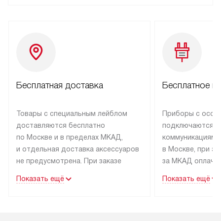
Бесплатная доставка
Бесплатное п
Товары с специальным лейблом
Приборы с особ
доставляются бесплатно
подключаются к
по Москве и в пределах МКАД,
коммуникациям 
и отдельная доставка аксессуаров
в Москве, при э
не предусмотрена. При заказе
за МКАД оплачив
бытовой техники от Kuppersbusch,
Специалисты сер
Показать ещё
Показать ещё
рекомендуем обсудить
партнера заним
с менеджером удобное время
подключением б
доставки и способ оплаты. Товары
Kuppersbusch. У
со статусом «В наличии» могут
профессиональн