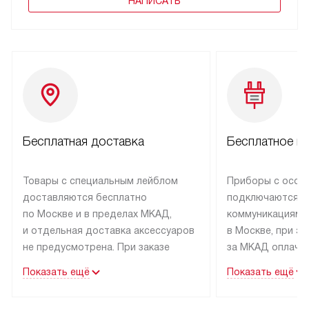
НАПИСАТЬ
Бесплатная доставка
Бесплатное п
Товары с специальным лейблом
Приборы с особ
доставляются бесплатно
подключаются к
по Москве и в пределах МКАД,
коммуникациям 
и отдельная доставка аксессуаров
в Москве, при э
не предусмотрена. При заказе
за МКАД оплачив
бытовой техники от Kuppersbusch,
Специалисты сер
Показать ещё
Показать ещё
рекомендуем обсудить
партнера заним
с менеджером удобное время
подключением б