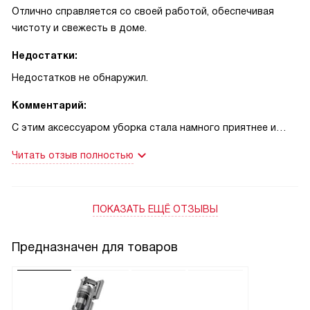
Отлично справляется со своей работой, обеспечивая
чистоту и свежесть в доме.
Недостатки:
Недостатков не обнаружил.
Комментарий:
С этим аксессуаром уборка стала намного приятнее и
эффективнее. Он легко устанавливается и обеспечивает
Читать отзыв полностью
превосходную фильтрацию воздуха, что особенно важно
для меня, так как у меня аллергия на пыль. Когда я начал
использовать его, я заметил, что чихаю и кашляю гораздо
ПОКАЗАТЬ ЕЩЁ ОТЗЫВЫ
реже.
Помимо этого, я заметил, что в доме стало гораздо чище.
Раньше, даже после уборки, на полу оставались мелкие
Предназначен для товаров
частицы пыли и грязи, которые было трудно увидеть
глазами, но они были там. Теперь же, благодаря этому
аксессуару, такой проблемы нет.