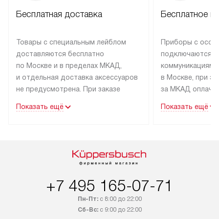
Бесплатная доставка
Бесплатное п
Товары с специальным лейблом
Приборы с особ
доставляются бесплатно
подключаются к
по Москве и в пределах МКАД,
коммуникациям 
и отдельная доставка аксессуаров
в Москве, при э
не предусмотрена. При заказе
за МКАД оплачив
бытовой техники от Kuppersbusch,
Специалисты сер
Показать ещё
Показать ещё
рекомендуем обсудить
партнера заним
с менеджером удобное время
подключением б
доставки и способ оплаты. Товары
Kuppersbusch. У
со статусом «В наличии» могут
профессиональн
быть отправлены покупателю
осуществляется
в течение трех дней. Если вам
плату, и дополни
+7 495 165-07-71
интересен товар «Под заказ»,
по монтажу опла
обсудите возможность его
прайсу. Сервис 
Пн-Пт:
с 8:00 до 22:00
приобретения с менеджером сайта.
гарантию 1 год 
Сб-Вс:
с 9:00 до 22:00
Товары с специальным лейблом
работы и испол