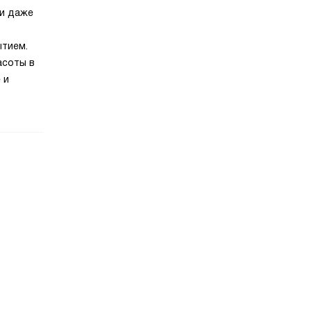
 и даже
ытием.
асоты в
 и