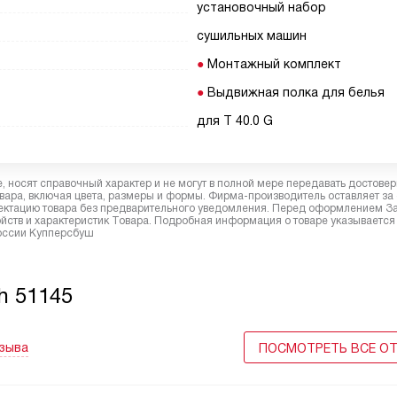
установочный набор
сушильных машин
Монтажный комплект
Выдвижная полка для белья
для T 40.0 G
 носят справочный характер и не могут в полной мере передавать достове
вара, включая цвета, размеры и формы. Фирма-производитель оставляет за
лектацию товара без предварительного уведомления. Перед оформлением З
йств и характеристик Товара. Подробная информация о товаре указывается
России Купперсбуш
h 51145
тзыва
ПОСМОТРЕТЬ ВСЕ О