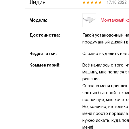
Лидия
17.10.2022
Монтажный ко
Модель:
Достоинства:
Такой установочный н
продуманный дизайн в с
Недостатки:
Сложно выделить недос
Комментарий:
Всё началось с того, 
машину, мне попался э
решение.
Сначала меня привлек 
частью бытовой техник
прачечную, мне хочетс
Но, конечно, не тольк
меня просто поразила.
нужно искать, куда по
меня!