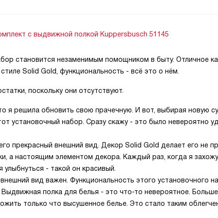
мплект с выдвижной полкой Kuppersbusch 51145
абор становится незаменимым помощником в быту. Отличное ка
тиле Solid Gold, функциональность - всё это о нём.
татки, поскольку они отсутствуют.
что я решила обновить свою прачечную. И вот, выбирая новую 
тот установочный набор. Сразу скажу - это было невероятно у
его прекрасный внешний вид. Декор Solid Gold делает его не п
и, а настоящим элементом декора. Каждый раз, когда я захожу
я улыбнуться - такой он красивый.
о внешний вид важен. Функциональность этого установочного н
 Выдвижная полка для белья - это что-то невероятное. Больше
ложить только что высушенное белье. Это стало таким облегче