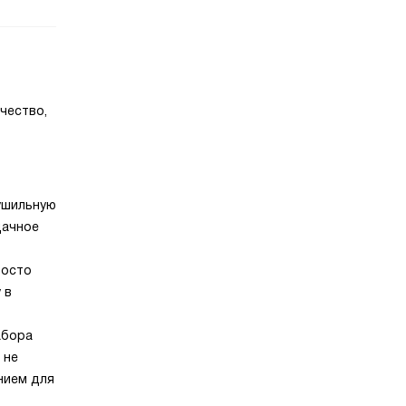
чество,
сушильную
дачное
росто
 в
абора
 не
нием для