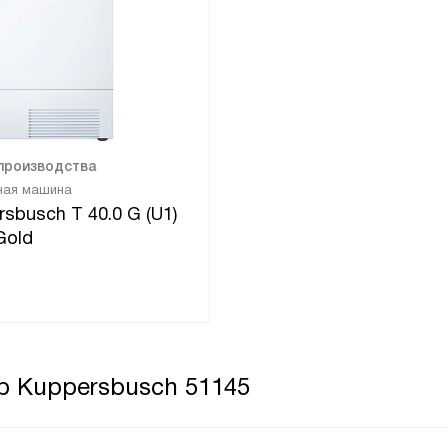
 производства
ная машина
sbusch T 40.0 G (U1)
Gold
р Kuppersbusch 51145