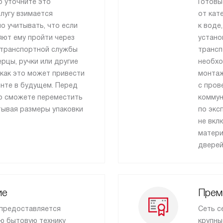
о уточните это
Готовы
лугу взимается
от кат
о учитывать, что если
к воде
яют ему пройти через
устано
 транспортной службы
трансп
рцы, ручки или другие
необхо
как это может привести
монтаж
онте в будущем. Перед
с пров
то сможете переместить
коммун
тывая размеры упаковки
по экс
не вкл
матери
дверей
ие
Прем
 предоставляется
Сеть с
ю бытовую технику
крупны