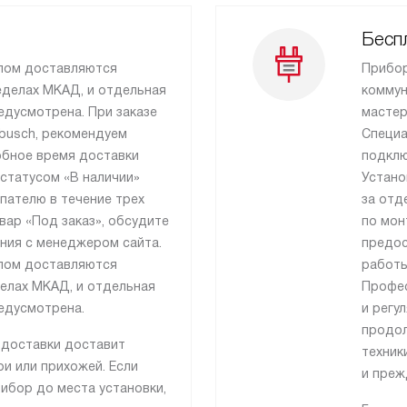
Бесп
лом доставляются
Прибор
еделах МКАД, и отдельная
коммун
едусмотрена. При заказе
мастер
sbusch, рекомендуем
Специа
бное время доставки
подклю
 статусом «В наличии»
Устано
пателю в течение трех
за отд
вар «Под заказ», обсудите
по мон
ния с менеджером сайта.
предос
лом доставляются
работы
делах МКАД, и отдельная
Профес
едусмотрена.
и регу
продол
 доставки доставит
техник
и или прихожей. Если
и преж
ибор до места установки,