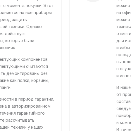
т с момента покупки. Этот
можно 
раняется на все приборы,
на офи
ериод защиты
можно 
ашей техники. Однако
техник
ия действует
отмети
ры, которые были
для ис
ловиях.
и избы
прежде
лектующих компонентов
выполн
плектующими считаются
в случ
ыть демонтированы без
и испо
кие как полки, корзины,
ланги.
В наше
от про
вности в период гарантии,
состав
нена в авторизированном
следуе
течения гарантийного
приобр
те рассчитывать
в комп
ашей техники у наших
В тече