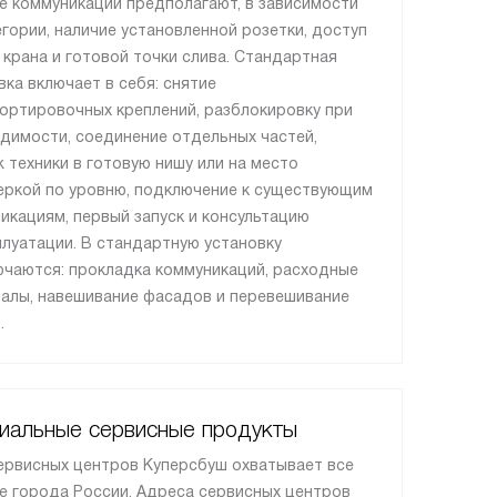
е коммуникации предполагают, в зависимости
егории, наличие установленной розетки, доступ
, крана и готовой точки слива. Стандартная
вка включает в себя: снятие
ортировочных креплений, разблокировку при
димости, соединение отдельных частей,
 техники в готовую нишу или на место
еркой по уровню, подключение к существующим
икациям, первый запуск и консультацию
плуатации. В стандартную установку
ючаются: прокладка коммуникаций, расходные
алы, навешивание фасадов и перевешивание
.
иальные сервисные продукты
ервисных центров Куперсбуш охватывает все
е города России. Адреса сервисных центров