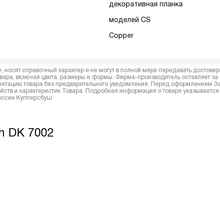
декоративная планка
моделей CS
Copper
 носят справочный характер и не могут в полной мере передавать достове
вара, включая цвета, размеры и формы. Фирма-производитель оставляет за
лектацию товара без предварительного уведомления. Перед оформлением З
йств и характеристик Товара. Подробная информация о товаре указывается
России Купперсбуш
h DK 7002