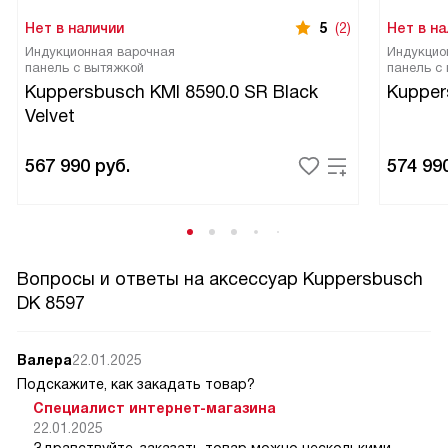
внешний вид моей кухни, но и привнесла немного
Нет в наличии
5
(2)
Нет в на
ностальгии в мою жизнь. Я считаю, что это отличная
Индукционная варочная
Индукцио
инвестиция в комфорт и удовольствие от использования
панель с вытяжкой
панель с
кухни.
Kuppersbusch KMI 8590.0 SR Black
Kupper
Velvet
567 990
руб.
574 99
Вопросы и ответы на аксессуар Kuppersbusch
DK 8597
Валера
22.01.2025
Подскажите, как закадать товар?
Специалист интернет-магазина
22.01.2025